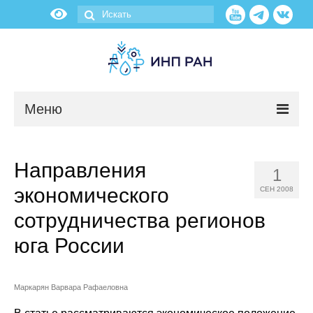
Меню
Новости
Направления
1
О нас
экономического
СЕН 2008
Об институте
сотрудничества регионов
юга России
Научные подразделения
Администрация
Маркарян Варвара Рафаеловна