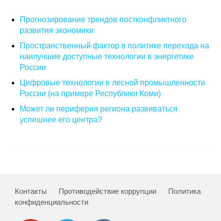
О совете
Прогнозирование трендов постконфликтного
развития экономики
Регулярные прогнозы
Пространственный фактор в политике перехода на
наилучшие доступные технологии в энергетике
Квартальный прогноз
России
Цифровые технологии в лесной промышленности
Краткосрочный прогноз
России (на примере Республики Коми)
Может ли периферия региона развиваться
Оценка индекса промышленного
успешнее его центра?
производства
Российская Система Климатического
Мониторинга
Центр «Климатическая политика и
Контакты
Противодействие коррупции
Политика
экономика России»
конфиденциальности
Образование и карьера