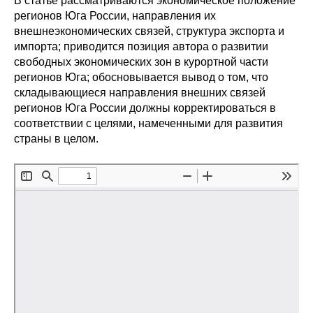
В статье рассматриваются экономическое положение
Сотрудники
регионов Юга России, направления их
внешнеэкономических связей, структура экспорта и
Отчетность
импорта; приводится позиция автора о развитии
свободных экономических зон в курортной части
Противодействие коррупции
регионов Юга; обосновывается вывод о том, что
складывающиеся направления внешних связей
Материалы для СМИ
регионов Юга России должны корректироваться в
соответствии с целями, намеченными для развития
страны в целом.
Публикации
Научная жизнь
Издания
Проблемы прогнозирования
О журнале
Номера журналов