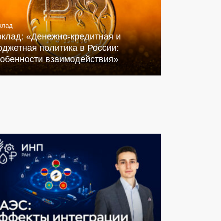
клад
оклад: «Денежно-кредитная и
джетная политика в России:
собенности взаимодействия»