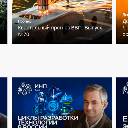
До
Д
Прогноз
Квартальный прогноз ВВП. Выпуск
бю
№70
о