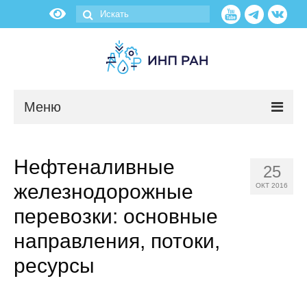
Меню
Новости
Нефтеналивные
25
О нас
железнодорожные
ОКТ 2016
Об институте
перевозки: основные
направления, потоки,
Научные подразделения
ресурсы
Администрация