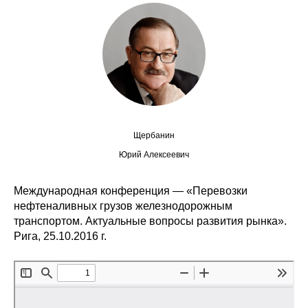
Сотрудники
Отчетность
Противодействие коррупции
Материалы для СМИ
Щербанин
Публикации
Юрий Алексеевич
Научная жизнь
Международная конференция — «Перевозки
Издания
нефтеналивных грузов железнодорожным
транспортом. Актуальные вопросы развития рынка».
Проблемы прогнозирования
Рига, 25.10.2016 г.
О журнале
Номера журналов