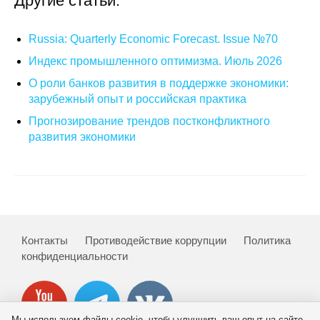
Другие статьи:
Общие требования
Стандарты оформления
Russia: Quarterly Economic Forecast. Issue №70
Индекс промышленного оптимизма. Июль 2026
Семинары
О роли банков развития в поддержке экономики:
зарубежный опыт и российская практика
Энергетический семинар
Прогнозирование трендов постконфликтного
развития экономики
Российско-французский семинар
ЦДУ
Отрасли и регионы
Контакты
Противодействие коррупции
Политика
Inforum
конфиденциальности
Ученый совет
Материалы
Мы используем файлы cookie, чтобы улучшить ваш опыт на сайте.