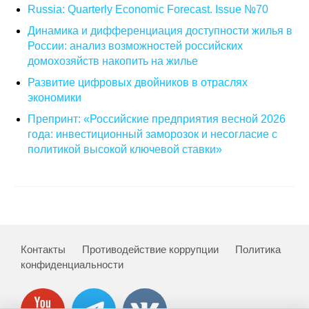
Russia: Quarterly Economic Forecast. Issue №70
О совете
Динамика и дифференциация доступности жилья в
России: анализ возможностей российских
Регулярные прогнозы
домохозяйств накопить на жилье
Развитие цифровых двойников в отраслях
Квартальный прогноз
экономики
Препринт: «Российские предприятия весной 2026
Краткосрочный прогноз
года: инвестиционный заморозок и несогласие с
политикой высокой ключевой ставки»
Оценка индекса промышленного
производства
Российская Система Климатического
Мониторинга
Контакты
Противодействие коррупции
Политика
Центр «Климатическая политика и
конфиденциальности
экономика России»
Образование и карьера