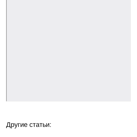
Общие требования
Стандарты оформления
Семинары
Энергетический семинар
Российско-французский семинар
ЦДУ
Отрасли и регионы
Inforum
Ученый совет
Другие статьи:
Материалы