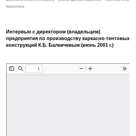
Сотрудники
Кирилловна
Отчетность
Противодействие коррупции
Интервью с директором (владельцем)
предприятия по производству каркасно-тентовых
конструкций К.Б. Балкичевым (июнь 2001 г.)
Материалы для СМИ
Публикации
Научная жизнь
Издания
Проблемы прогнозирования
О журнале
Номера журналов