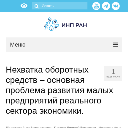
Меню
Новости
Нехватка оборотных
1
О нас
средств – основная
ЯНВ 2002
Об институте
проблема развития малых
предприятий реального
Научные подразделения
сектора экономики.
Администрация
Дёмочкина Анна Вячеславовна
Кувалин Дмитрий Борисович
Моисеева Анна