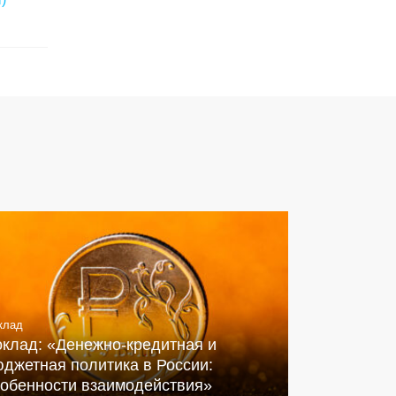
клад
оклад: «Денежно-кредитная и
джетная политика в России:
собенности взаимодействия»