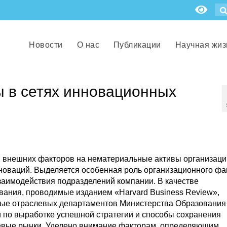
Новости
О нас
Публикации
Научная жиз
 в сетях инновационных
и внешних факторов на нематериальные активы организаци
оваций. Выделяется особенная роль организационного фа
заимодействия подразделений компании. В качестве
вания, проводимые изданием «Harvard Business Review»,
ные отраслевых департаментов Министерства Образования
по выработке успешной стратегии и способы сохранения
тевые рынки. Уделено внимание факторам, определяющим