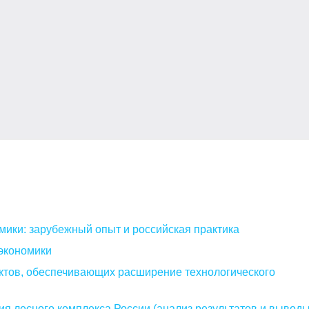
мики: зарубежный опыт и российская практика
экономики
ктов, обеспечивающих расширение технологического
я лесного комплекса России (анализ результатов и выводы