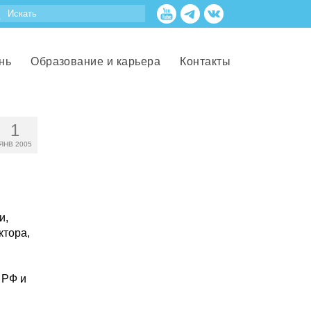
нь
Образование и карьера
Контакты
1
ЯНВ 2005
и,
ктора,
 РФ и