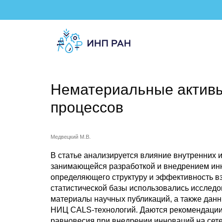
Нематериальные активы
процессов
Медвецкий М.В.
В статье анализируется влияние внутренних 
занимающейся разработкой и внедрением инн
определяющего структуру и эффективность в
статистической базы использовались исследо
материалы научных публикаций, а также дан
НИЦ CALS-технологий. Даются рекомендации 
равновесия при внедрении инноваций на се