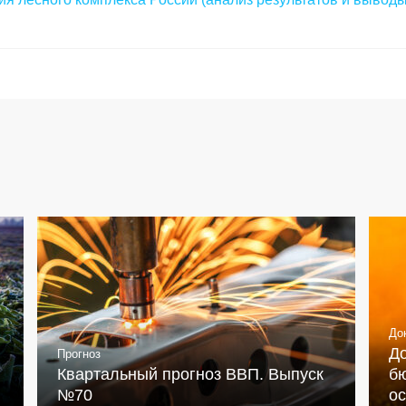
До
Д
Прогноз
Квартальный прогноз ВВП. Выпуск
бю
№70
о