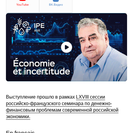
Сотрудники
YouTube
ВК.Видео
Отчетность
Противодействие коррупции
Материалы для СМИ
Публикации
Научная жизнь
Издания
Выступление прошло в рамках
LXVIII сессии
Проблемы прогнозирования
российско-французского семинара по денежно-
финансовым проблемам современной российской
О журнале
экономики.
Номера журналов
En français