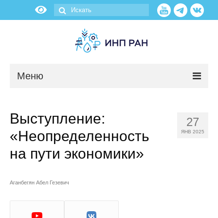
Меню
Новости
Выступление:
27
О нас
«Неопределенность
ЯНВ 2025
Об институте
на пути экономики»
Научные подразделения
Аганбегян Абел Гезевич
Администрация