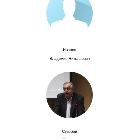
Сотрудники
Отчетность
Противодействие коррупции
Материалы для СМИ
Иванов
Владимир Николаевич
Публикации
Научная жизнь
Издания
Проблемы прогнозирования
О журнале
Суворов
Номера журналов