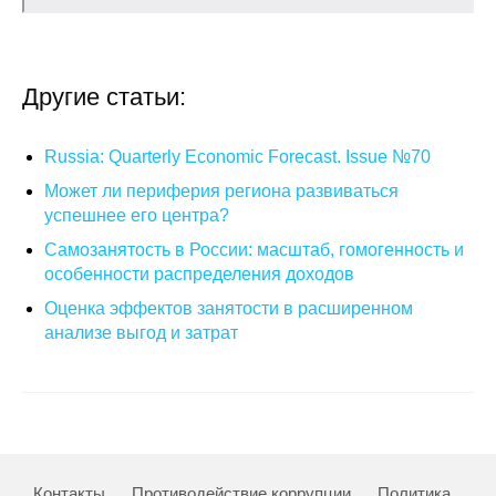
Кафедра МФТИ
Кафедра МАДИ
Другие статьи:
Аспирантура
Russia: Quarterly Economic Forecast. Issue №70
Может ли периферия региона развиваться
Об аспирантуре
успешнее его центра?
Поступление
Самозанятость в России: масштаб, гомогенность и
особенности распределения доходов
Обучение
Оценка эффектов занятости в расширенном
анализе выгод и затрат
Нормативные документы
Диссертационный совет
О совете
Контакты
Противодействие коррупции
Политика