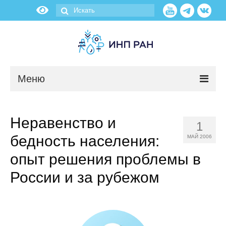
Меню
Новости
Неравенство и
1
О нас
бедность населения:
МАЙ 2006
Об институте
опыт решения проблемы в
России и за рубежом
Научные подразделения
Администрация