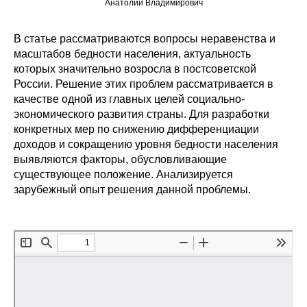
Анатолий Владимирович
Редакционная этика
В статье рассматриваются вопросы неравенства и
масштабов бедности населения, актуальность
Информация для авторов
которых значительно возросла в постсоветской
Общие требования
России. Решение этих проблем рассматривается в
качестве одной из главных целей социально-
экономического развития страны. Для разработки
Стандарты оформления
конкретных мер по снижению дифференциации
доходов и сокращению уровня бедности населения
Научные труды
выявляются факторы, обусловливающие
существующее положение. Анализируется
О журнале
зарубежный опыт решения данной проблемы.
Выпуски
Редакционная этика
Информация для авторов