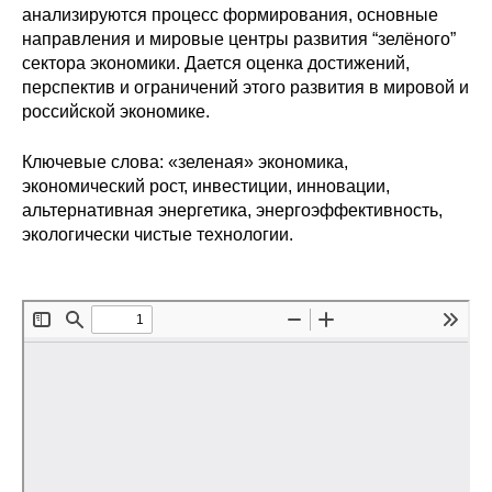
анализируются процесс формирования, основные
Редакционная этика
направления и мировые центры развития “зелёного”
сектора экономики. Дается оценка достижений,
Информация для авторов
перспектив и ограничений этого развития в мировой и
российской экономике.
Общие требования
Ключевые слова: «зеленая» экономика,
экономический рост, инвестиции, инновации,
Стандарты оформления
альтернативная энергетика, энергоэффективность,
экологически чистые технологии.
Научные труды
О журнале
Выпуски
Редакционная этика
Информация для авторов