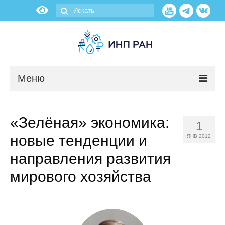
Меню
Новости
«Зелёная» экономика:
1
О нас
новые тенденции и
ЯНВ 2012
Об институте
направления развития
мирового хозяйства
Научные подразделения
Администрация