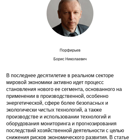
Сотрудники
Отчетность
Противодействие коррупции
Материалы для СМИ
Порфирьев
Борис Николаевич
Публикации
В последнее десятилетие в реальном секторе
Научная жизнь
мировой экономики активно идет процесс
становления нового ее сегмента, основанного на
Издания
применении в производственной, особенно
энергетической, сфере более безопасных и
Проблемы прогнозирования
экологически чистых технологий, а также
производстве и использовании технологий и
О журнале
оборудования мониторинга и прогнозирования
последствий хозяйственной деятельности с целью
Номера журналов
снижения рисков экономического развития. В статье