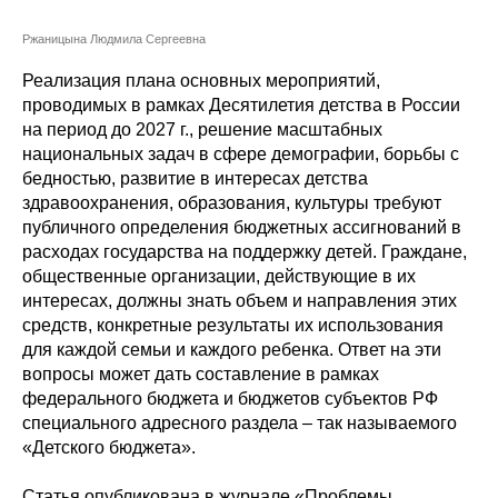
Сотрудники
Ржаницына Людмила Сергеевна
Отчетность
Реализация плана основных мероприятий,
проводимых в рамках Десятилетия детства в России
Противодействие коррупции
на период до 2027 г., решение масштабных
национальных задач в сфере демографии, борьбы с
Материалы для СМИ
бедностью, развитие в интересах детства
здравоохранения, образования, культуры требуют
Публикации
публичного определения бюджетных ассигнований в
расходах государства на поддержку детей. Граждане,
общественные организации, действующие в их
Научная жизнь
интересах, должны знать объем и направления этих
средств, конкретные результаты их использования
Издания
для каждой семьи и каждого ребенка. Ответ на эти
Проблемы прогнозирования
вопросы может дать составление в рамках
федерального бюджета и бюджетов субъектов РФ
О журнале
специального адресного раздела – так называемого
«Детского бюджета».
Номера журналов
Статья опубликована в журнале «Проблемы