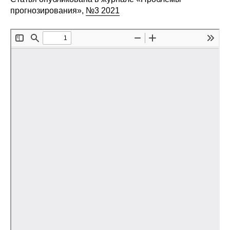
прогнозирования»,
№3 2021
Редакционная этика
Информация для авторов
Общие требования
Стандарты оформления
Научные труды
О журнале
Выпуски
Редакционная этика
Информация для авторов