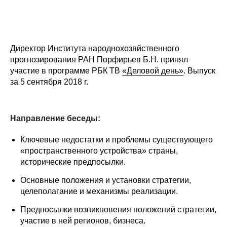
Общие требования
Стандарты оформления
Директор Института народнохозяйственного
Семинары
прогнозирования РАН Порфирьев Б.Н. принял
участие в программе РБК ТВ
«Деловой день»
. Выпуск
Энергетический семинар
за 5 сентября 2018 г.
Российско-французский семинар
Направление беседы:
ЦДУ
Ключевые недостатки и проблемы существующего
Отрасли и регионы
«пространственного устройства» страны,
исторические предпосылки.
Inforum
Основные положения и установки стратегии,
целеполагание и механизмы реализации.
Ученый совет
Предпосылки возникновения положений стратегии,
Материалы
участие в ней регионов, бизнеса.