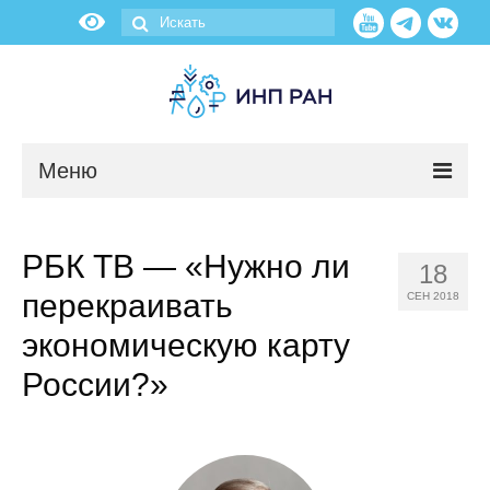
Меню
Новости
РБК ТВ — «Нужно ли
18
О нас
перекраивать
СЕН 2018
Об институте
экономическую карту
России?»
Научные подразделения
Администрация