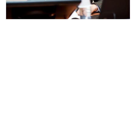
Редакционная этика
Информация для авторов
Общие требования
Стандарты оформления
Научные труды
О журнале
Выпуски
Редакционная этика
Информация для авторов