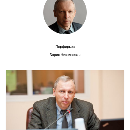
Сотрудники
Отчетность
Противодействие коррупции
Материалы для СМИ
Порфирьев
Борис Николаевич
Публикации
Научная жизнь
Издания
Проблемы прогнозирования
О журнале
Номера журналов