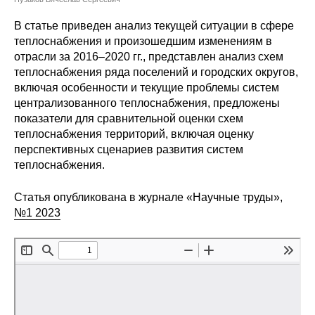
Сотрудники
В статье приведен анализ текущей ситуации в сфере
Отчетность
теплоснабжения и произошедшим изменениям в
отрасли за 2016–2020 гг., представлен анализ схем
теплоснабжения ряда поселений и городских округов,
Противодействие коррупции
включая особенности и текущие проблемы систем
централизованного теплоснабжения, предложены
Материалы для СМИ
показатели для сравнительной оценки схем
теплоснабжения территорий, включая оценку
Публикации
перспективных сценариев развития систем
теплоснабжения.
Научная жизнь
Статья опубликована в журнале «Научные труды»,
Издания
№1 2023
Проблемы прогнозирования
О журнале
Номера журналов