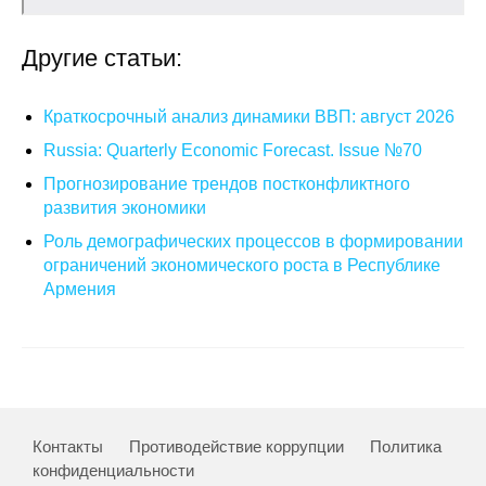
О совете
Другие статьи:
Регулярные прогнозы
Краткосрочный анализ динамики ВВП: август 2026
Квартальный прогноз
Russia: Quarterly Economic Forecast. Issue №70
Прогнозирование трендов постконфликтного
Краткосрочный прогноз
развития экономики
Роль демографических процессов в формировании
Оценка индекса промышленного
ограничений экономического роста в Республике
производства
Армения
Российская Система Климатического
Мониторинга
Центр «Климатическая политика и
экономика России»
Контакты
Противодействие коррупции
Политика
конфиденциальности
Образование и карьера