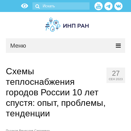
Меню
Новости
Схемы
27
О нас
теплоснабжения
СЕН 2023
Об институте
городов России 10 лет
спустя: опыт, проблемы,
Научные подразделения
тенденции
Администрация
Пузаков Вячеслав Сергеевич