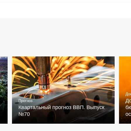
До
Д
Прогноз
Квартальный прогноз ВВП. Выпуск
бю
№70
о