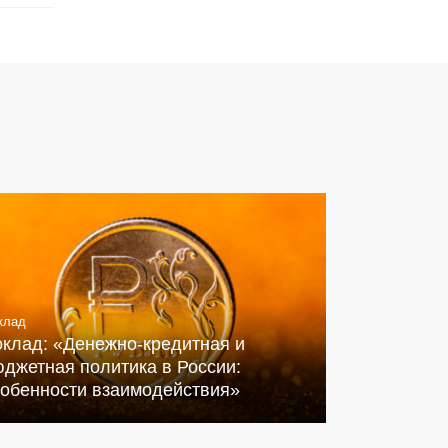
клад
оклад: «Денежно-кредитная и
джетная политика в России:
собенности взаимодействия»