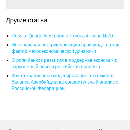
Кафедра МФТИ
Другие статьи:
Кафедра МАДИ
Russia: Quarterly Economic Forecast. Issue №70
Аспирантура
Интенсивная реструктуризация производства как
Об аспирантуре
фактор макроэкономической динамики
О роли банков развития в поддержке экономики:
Поступление
зарубежный опыт и российская практика
Коинтеграционное моделирование платежного
Обучение
баланса Азербайджана: сравнительный анализ с
Российской Федерацией
Нормативные документы
Диссертационный совет
О совете