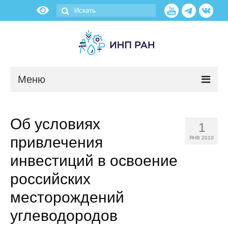
Меню
Новости
Об условиях
1
О нас
привлечения
ЯНВ 2010
Об институте
инвестиций в освоение
российских
Научные подразделения
месторождений
Администрация
углеводородов