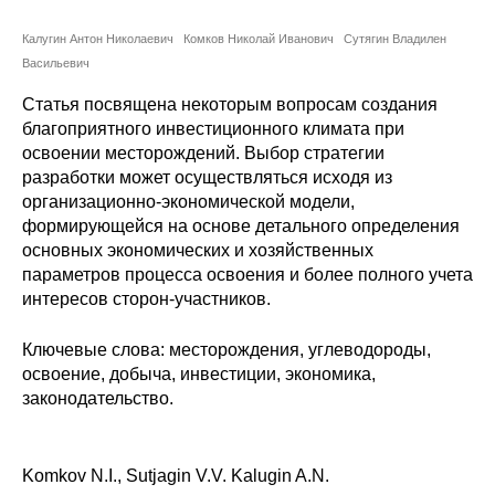
Сотрудники
Калугин Антон Николаевич
Комков Николай Иванович
Сутягин Владилен
Отчетность
Васильевич
Статья посвящена некоторым вопросам создания
Противодействие коррупции
благоприятного инвестиционного климата при
освоении месторождений. Выбор стратегии
Материалы для СМИ
разработки может осуществляться исходя из
организационно-экономической модели,
Публикации
формирующейся на основе детального определения
основных экономических и хозяйственных
параметров процесса освоения и более полного учета
Научная жизнь
интересов сторон-участников.
Издания
Ключевые слова: месторождения, углеводороды,
Проблемы прогнозирования
освоение, добыча, инвестиции, экономика,
законодательство.
О журнале
Номера журналов
Komkov N.I., Sutjagin V.V. Kalugin A.N.