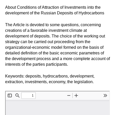
About Conditions of Attraction of Investments into the
Редакционная этика
development of the Russian Deposits of Hydrocarbons
Информация для авторов
The Article is devoted to some questions, concerning
creations of a favorable investment climate at
Общие требования
development of deposits. The choice of the working out
strategy can be carried out proceeding from the
Стандарты оформления
organizational-economic model formed on the basis of
detailed definition of the basic economic parametres of
Научные труды
the development process and a more complete account of
interests of the parties participants.
О журнале
Keywords: deposits, hydrocarbons, development,
Выпуски
extraction, investments, economy, the legislation.
Редакционная этика
Информация для авторов