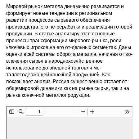
Мировой рынок металла динамично развивается и
Редакционная этика
формирует новые тенденции в региональном
развитии процессов сырьевого обеспечения
Информация для авторов
производства, его пе-реработки и реализации готовой
продук-ции. В статье анализируются основные
Общие требования
процессы трансформации мирового рын-ка, роли
ключевых игроков на его от-дельных сегментах. Даны
Стандарты оформления
оценки всей системы оборота металла, начиная от во-
влечения сырья в народнохозяйственное
использование до внешней торговли ме-
Научные труды
таллосодержащей конечной продукцией. Как
О журнале
показывает анализ, Россия сущест-венно отстает от
общемировой динамики как на рынке сырья, так и на
рынке конеч-ной металлопродукции.
Выпуски
Редакционная этика
Информация для авторов