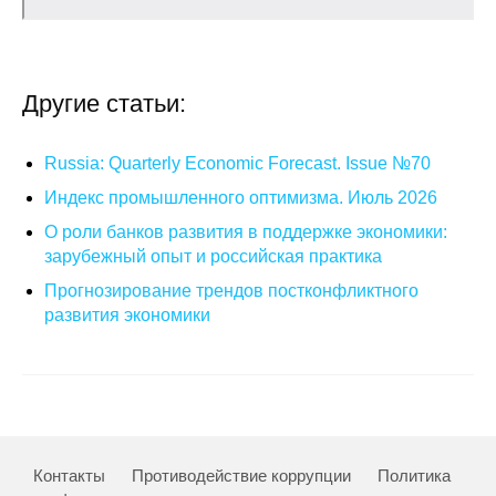
Кафедра МФТИ
Кафедра МАДИ
Другие статьи:
Аспирантура
Russia: Quarterly Economic Forecast. Issue №70
Об аспирантуре
Индекс промышленного оптимизма. Июль 2026
О роли банков развития в поддержке экономики:
Поступление
зарубежный опыт и российская практика
Прогнозирование трендов постконфликтного
Обучение
развития экономики
Нормативные документы
Диссертационный совет
О совете
Контакты
Противодействие коррупции
Политика