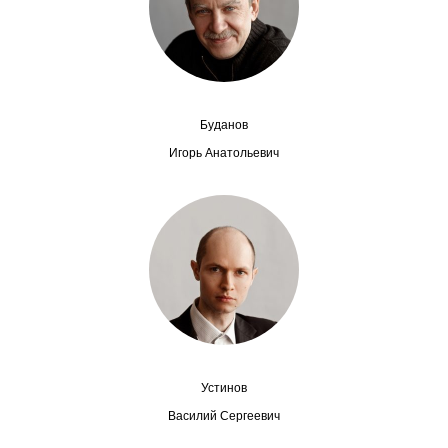
Сотрудники
Отчетность
Противодействие коррупции
Буданов
Материалы для СМИ
Игорь Анатольевич
Публикации
Научная жизнь
Издания
Проблемы прогнозирования
О журнале
Устинов
Василий Сергеевич
Номера журналов