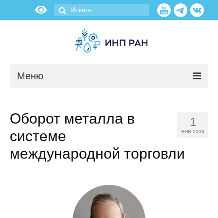
Меню
Новости
Оборот металла в
1
О нас
системе
ЯНВ 2008
Об институте
международной торговли
Научные подразделения
Администрация