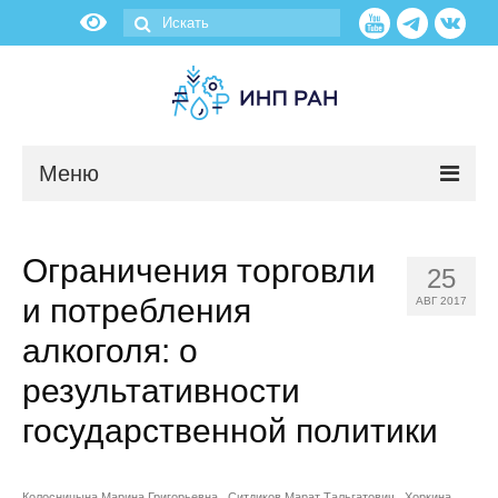
Меню
Новости
Ограничения торговли
25
О нас
и потребления
АВГ 2017
Об институте
алкоголя: о
результативности
Научные подразделения
государственной политики
Администрация
Колосницына Марина Григорьевна
Ситдиков Марат Тальгатович
Хоркина