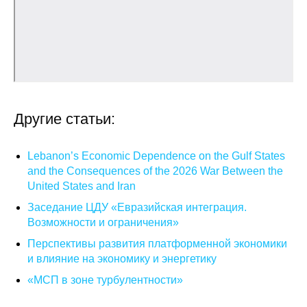
О совете
Регулярные прогнозы
Квартальный прогноз
Другие статьи:
Краткосрочный прогноз
Lebanon’s Economic Dependence on the Gulf States
Оценка индекса промышленного
производства
and the Consequences of the 2026 War Between the
United States and Iran
Российская Система Климатического
Заседание ЦДУ «Евразийская интеграция.
Мониторинга
Возможности и ограничения»
Перспективы развития платформенной экономики
Центр «Климатическая политика и
и влияние на экономику и энергетику
экономика России»
«МСП в зоне турбулентности»
Образование и карьера