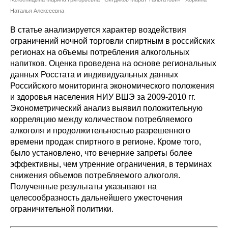
Сотрудники
Наталья Алексеевна
Отчетность
В статье анализируется характер воздействия
ограничений ночной торговли спиртным в российских
регионах на объемы потребления алкогольных
Противодействие коррупции
напитков. Оценка проведена на основе региональных
данных Росстата и индивидуальных данных
Материалы для СМИ
Российского мониторинга экономического положения
и здоровья населения НИУ ВШЭ за 2009-2010 гг.
Публикации
Эконометрический анализ выявил положительную
корреляцию между количеством потребляемого
Научная жизнь
алкоголя и продолжительностью разрешенного
времени продаж спиртного в регионе. Кроме того,
Издания
было установлено, что вечерние запреты более
эффективны, чем утренние ограничения, в терминах
Проблемы прогнозирования
снижения объемов потребляемого алкоголя.
Полученные результаты указывают на
О журнале
целесообразность дальнейшего ужесточения
ограничительной политики.
Номера журналов