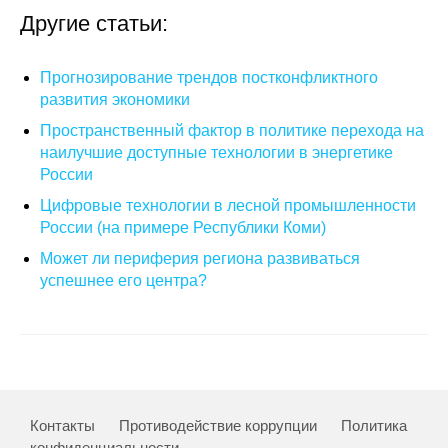
Другие статьи:
Кафедра МФТИ
Прогнозирование трендов постконфликтного
Кафедра МАДИ
развития экономики
Пространственный фактор в политике перехода на
Аспирантура
наилучшие доступные технологии в энергетике
Об аспирантуре
России
Цифровые технологии в лесной промышленности
Поступление
России (на примере Республики Коми)
Может ли периферия региона развиваться
Обучение
успешнее его центра?
Нормативные документы
Диссертационный совет
О совете
Контакты
Противодействие коррупции
Политика
конфиденциальности