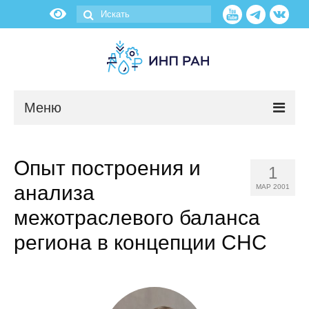
Меню
Новости
Опыт построения и
1
О нас
анализа
МАР 2001
Об институте
межотраслевого баланса
региона в концепции СНС
Научные подразделения
Администрация