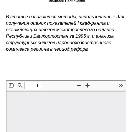
Владилен Васильевич
Редакционная этика
В статье излагаются методы, использованные для
получения оценок показателей I квад-ранта и
Информация для авторов
окаймляющих итогов межотраслевого баланса
Общие требования
Республики Башкортостан за 1995 г. и анализа
структурных сдвигов народнохозяйственного
комплекса региона в период реформ
Стандарты оформления
Научные труды
О журнале
Выпуски
Редакционная этика
Информация для авторов