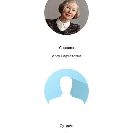
Сотрудники
Отчетность
Противодействие коррупции
Материалы для СМИ
Саяпова
Алсу Рафгатовна
Публикации
Научная жизнь
Издания
Проблемы прогнозирования
О журнале
Сутягин
Номера журналов