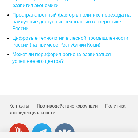
развития экономики
О совете
Пространственный фактор в политике перехода на
наилучшие доступные технологии в энергетике
Регулярные прогнозы
России
Цифровые технологии в лесной промышленности
Квартальный прогноз
России (на примере Республики Коми)
Может ли периферия региона развиваться
Краткосрочный прогноз
успешнее его центра?
Оценка индекса промышленного
производства
Российская Система Климатического
Мониторинга
Контакты
Противодействие коррупции
Политика
конфиденциальности
Центр «Климатическая политика и
экономика России»
Образование и карьера