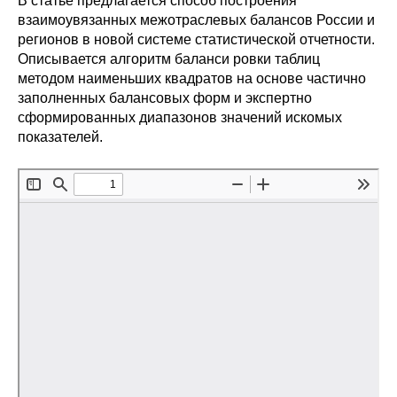
В статье предлагается способ построения
Сотрудники
взаимоувязанных межотраслевых балансов России и
регионов в новой системе статистической отчетности.
Отчетность
Описывается алгоритм баланси ровки таблиц
методом наименьших квадратов на основе частично
Противодействие коррупции
заполненных балансовых форм и экспертно
сформированных диапазонов значений искомых
Материалы для СМИ
показателей.
Публикации
Научная жизнь
Издания
Проблемы прогнозирования
О журнале
Номера журналов