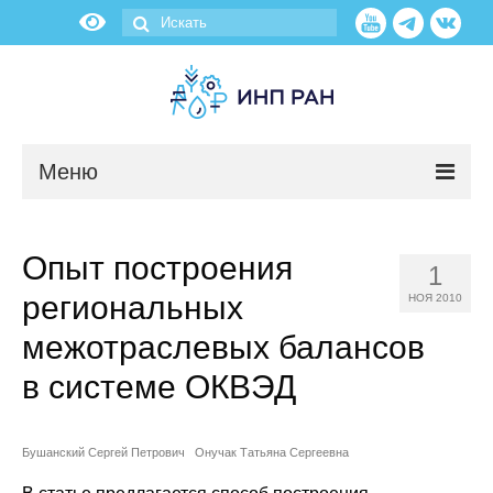
Меню
Новости
Опыт построения
1
О нас
региональных
НОЯ 2010
Об институте
межотраслевых балансов
в системе ОКВЭД
Научные подразделения
Администрация
Бушанский Сергей Петрович
Онучак Татьяна Сергеевна