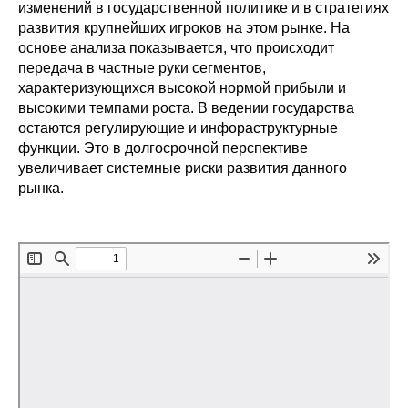
Сотрудники
изменений в государственной политике и в стратегиях
развития крупнейших игроков на этом рынке. На
основе анализа показывается, что происходит
Отчетность
передача в частные руки сегментов,
характеризующихся высокой нормой прибыли и
Противодействие коррупции
высокими темпами роста. В ведении государства
остаются регулирующие и инфораструктурные
Материалы для СМИ
функции. Это в долгосрочной перспективе
увеличивает системные риски развития данного
Публикации
рынка.
Научная жизнь
Издания
Проблемы прогнозирования
О журнале
Номера журналов