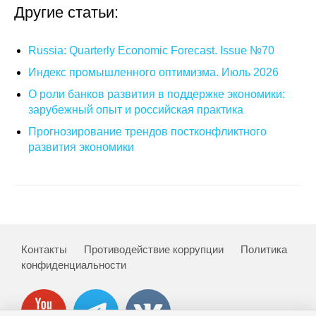
Другие статьи:
О совете
Russia: Quarterly Economic Forecast. Issue №70
Регулярные прогнозы
Индекс промышленного оптимизма. Июль 2026
Квартальный прогноз
О роли банков развития в поддержке экономики:
зарубежный опыт и российская практика
Краткосрочный прогноз
Прогнозирование трендов постконфликтного
развития экономики
Оценка индекса промышленного
производства
Российская Система Климатического
Мониторинга
Контакты
Противодействие коррупции
Политика
Центр «Климатическая политика и
конфиденциальности
экономика России»
Образование и карьера