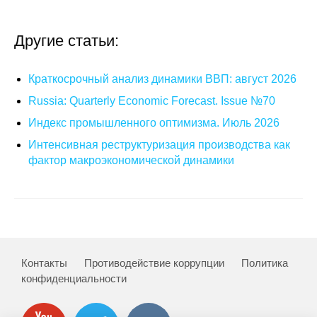
О совете
Другие статьи:
Регулярные прогнозы
Краткосрочный анализ динамики ВВП: август 2026
Квартальный прогноз
Russia: Quarterly Economic Forecast. Issue №70
Индекс промышленного оптимизма. Июль 2026
Краткосрочный прогноз
Интенсивная реструктуризация производства как
фактор макроэкономической динамики
Оценка индекса промышленного
производства
Российская Система Климатического
Мониторинга
Центр «Климатическая политика и
Контакты
Противодействие коррупции
Политика
экономика России»
конфиденциальности
Образование и карьера