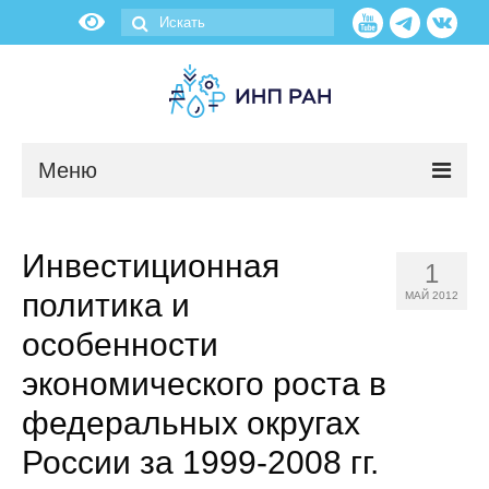
Меню
Новости
Инвестиционная
1
О нас
политика и
МАЙ 2012
Об институте
особенности
экономического роста в
Научные подразделения
федеральных округах
Администрация
России за 1999-2008 гг.