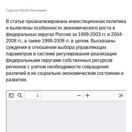
Сотрудники
Садохин Юрий Николаевич
Отчетность
В статье проанализирована инвестиционная политика
и выявлены особенности экономического роста в
Противодействие коррупции
федеральных округах России за 1999-2003 гг. и 2004-
2008 гг., а также 1999-2008 гг. в целом. Высказаны
Материалы для СМИ
суждения в отношении выбора управляющих
параметров в системе регулирования реализации
Публикации
федеральными округами собственных ресурсов
регионов с учетом необходимости сокращения
различий в их социально-экономическом состоянии и
Научная жизнь
развитии.
Издания
Проблемы прогнозирования
О журнале
Номера журналов