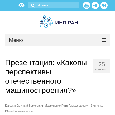
Меню
Новости
Презентация: «Каковы
25
О нас
перспективы
МАР 2021
Об институте
отечественного
машиностроения?»
Научные подразделения
Администрация
Кувалин Дмитрий Борисович
Лавриненко Петр Александрович
Зинченко
Юлия Владимировна