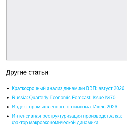
Общие требования
Стандарты оформления
Семинары
Энергетический семинар
Российско-французский семинар
Другие статьи:
ЦДУ
Отрасли и регионы
Краткосрочный анализ динамики ВВП: август 2026
Russia: Quarterly Economic Forecast. Issue №70
Inforum
Индекс промышленного оптимизма. Июль 2026
Интенсивная реструктуризация производства как
Ученый совет
фактор макроэкономической динамики
Материалы