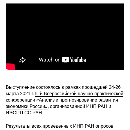
Сотрудники
Отчетность
Противодействие коррупции
Материалы для СМИ
Публикации
Научная жизнь
Издания
Выступление состоялось в рамках прошедшей 24-26
марта 2021 г.
III-й Всероссийской научно-практической
Проблемы прогнозирования
конференции «Анализ и прогнозирование развития
экономики России»
, организованной ИНП РАН и
О журнале
ИЭОПП СО РАН.
Номера журналов
Результаты всех проведенных ИНП РАН опросов