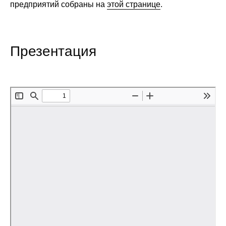
предприятий собраны на
этой странице
.
Редакционная этика
Информация для авторов
Презентация
Общие требования
Стандарты оформления
Научные труды
О журнале
Выпуски
Редакционная этика
Информация для авторов