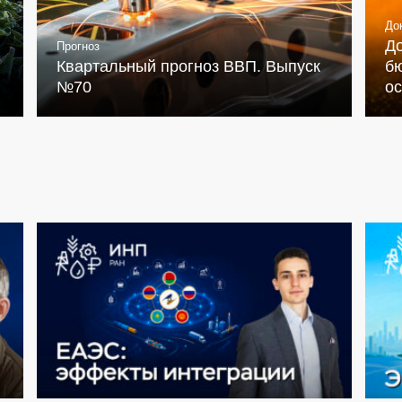
До
Д
Прогноз
Квартальный прогноз ВВП. Выпуск
бю
№70
о