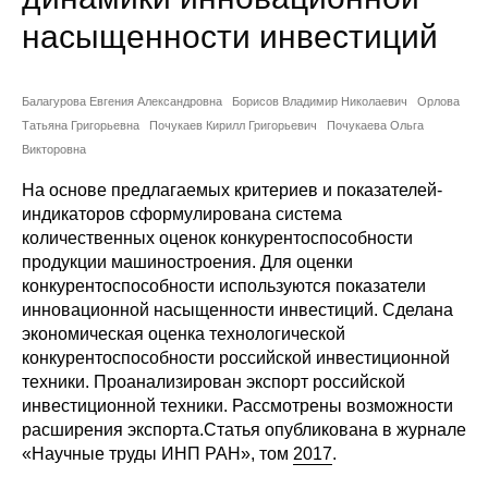
Сотрудники
насыщенности инвестиций
Отчетность
Балагурова Евгения Александровна
Борисов Владимир Николаевич
Орлова
Противодействие коррупции
Татьяна Григорьевна
Почукаев Кирилл Григорьевич
Почукаева Ольга
Викторовна
Материалы для СМИ
На основе предлагаемых критериев и показателей-
индикаторов сформулирована система
Публикации
количественных оценок конкурентоспособности
продукции машиностроения. Для оценки
Научная жизнь
конкурентоспособности используются показатели
инновационной насыщенности инвестиций. Сделана
Издания
экономическая оценка технологической
конкурентоспособности российской инвестиционной
Проблемы прогнозирования
техники. Проанализирован экспорт российской
инвестиционной техники. Рассмотрены возможности
О журнале
расширения экспорта.
Статья опубликована в журнале
«Научные труды ИНП РАН», том
2017
.
Номера журналов