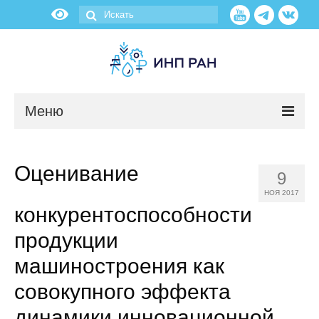
Меню
Новости
Оценивание
9
О нас
НОЯ 2017
конкурентоспособности
Об институте
продукции
Научные подразделения
машиностроения как
совокупного эффекта
Администрация
динамики инновационной