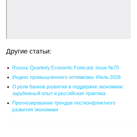
О совете
Регулярные прогнозы
Квартальный прогноз
Другие статьи:
Краткосрочный прогноз
Russia: Quarterly Economic Forecast. Issue №70
Оценка индекса промышленного
производства
Индекс промышленного оптимизма. Июль 2026
О роли банков развития в поддержке экономики:
Российская Система Климатического
зарубежный опыт и российская практика
Мониторинга
Прогнозирование трендов постконфликтного
развития экономики
Центр «Климатическая политика и
экономика России»
Образование и карьера