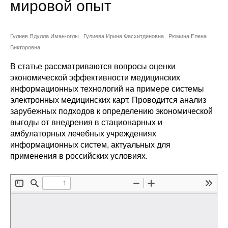
мировой опыт
Сотрудники
Отчетность
Гулиев Ядулла Иман-оглы
Гулиева Ирина Фасхитдиновна
Рюмина Елена
Викторовна
Противодействие коррупции
В статье рассматриваются вопросы оценки
экономической эффективности медицинских
Материалы для СМИ
информационных технологий на примере системы
электронных медицинских карт. Проводится анализ
Публикации
зарубежных подходов к определению экономической
выгоды от внедрения в стационарных и
Научная жизнь
амбулаторных лечебных учреждениях
информационных систем, актуальных для
Издания
применения в российских условиях.
Проблемы прогнозирования
О журнале
Номера журналов