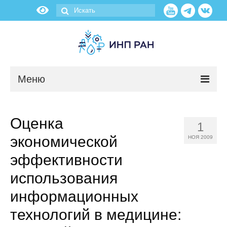
Меню
Новости
Оценка
1
О нас
экономической
НОЯ 2009
Об институте
эффективности
использования
Научные подразделения
информационных
Администрация
технологий в медицине: