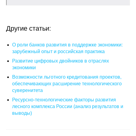
О совете
Регулярные прогнозы
Другие статьи:
Квартальный прогноз
О роли банков развития в поддержке экономики:
зарубежный опыт и российская практика
Краткосрочный прогноз
Развитие цифровых двойников в отраслях
экономики
Оценка индекса промышленного
производства
Возможности льготного кредитования проектов,
обеспечивающих расширение технологического
суверенитета
Российская Система Климатического
Мониторинга
Ресурсно-технологические факторы развития
лесного комплекса России (анализ результатов и
Центр «Климатическая политика и
выводы)
экономика России»
Образование и карьера