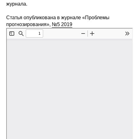
журнала.
Редакционная этика
Статья опубликована в журнале «Проблемы
прогнозирования»,
Информация для авторов
№5 2019
Общие требования
Стандарты оформления
Научные труды
О журнале
Выпуски
Редакционная этика
Информация для авторов