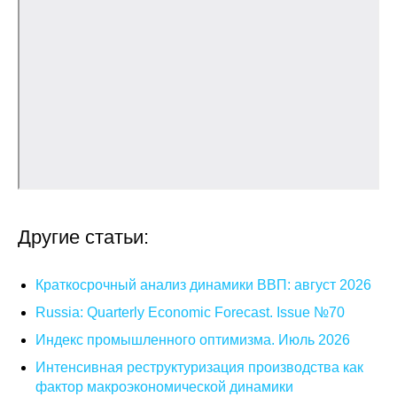
О совете
Регулярные прогнозы
Квартальный прогноз
Краткосрочный прогноз
Оценка индекса промышленного
производства
Другие статьи:
Российская Система Климатического
Мониторинга
Краткосрочный анализ динамики ВВП: август 2026
Russia: Quarterly Economic Forecast. Issue №70
Центр «Климатическая политика и
Индекс промышленного оптимизма. Июль 2026
экономика России»
Интенсивная реструктуризация производства как
фактор макроэкономической динамики
Образование и карьера