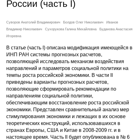
России (часть I)
Сотрудники
Отчетность
Суворов Анатолий Владимирович
Болдов Олег Николаевич
Иванов
Владимир Николаевич
Сухорукова Галина Михайловна
Буданова Анастасия
Противодействие коррупции
Игоревна
В статье (часть I) описана модификация имеющейся в
Материалы для СМИ
ИНП РАН системы прогнозных расчетов,
позволяющей исследовать механизм воздействия
Публикации
направлений и параметров социальной политики на
темпы роста российской экономики. В части II
Научная жизнь
приведены варианты прогнозных расчетов,
позволяющие сформировать рекомендации по
Издания
направлениям социальной политики,
обеспечивающим восстановление роста российской
Проблемы прогнозирования
экономики. Представлен сравнительный анализ мер
стимулирования экономики и лежащих в их основе
О журнале
теоретических конструкций, использовавшихся в
странах Европы, США и Китае в 2008-2009 гг. и в
Номера журналов
настоящее время. Часть II будет опубликована в № 6