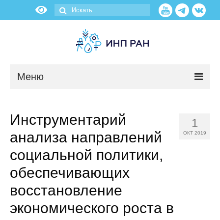
Меню
Новости
Инструментарий
1
О нас
анализа направлений
ОКТ 2019
Об институте
социальной политики,
обеспечивающих
Научные подразделения
восстановление
Администрация
экономического роста в