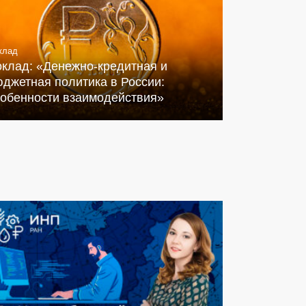
клад
оклад: «Денежно-кредитная и
джетная политика в России:
собенности взаимодействия»