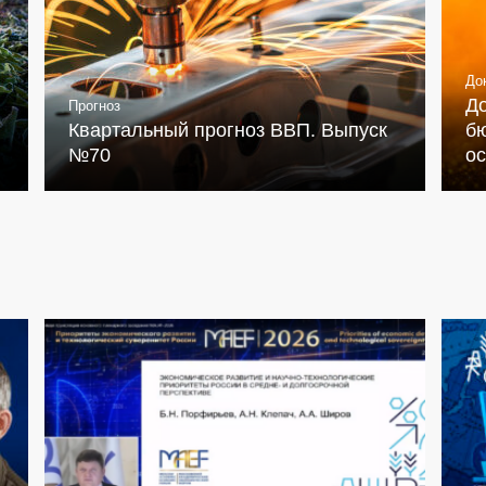
До
Д
Прогноз
Квартальный прогноз ВВП. Выпуск
бю
№70
о