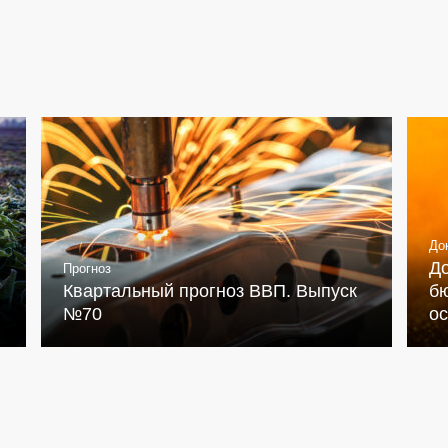
До
Д
Прогноз
Квартальный прогноз ВВП. Выпуск
бю
№70
о