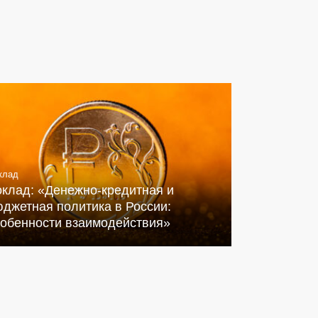
клад
оклад: «Денежно-кредитная и
джетная политика в России:
собенности взаимодействия»