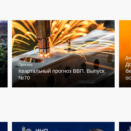
До
Д
Прогноз
Квартальный прогноз ВВП. Выпуск
бю
№70
о