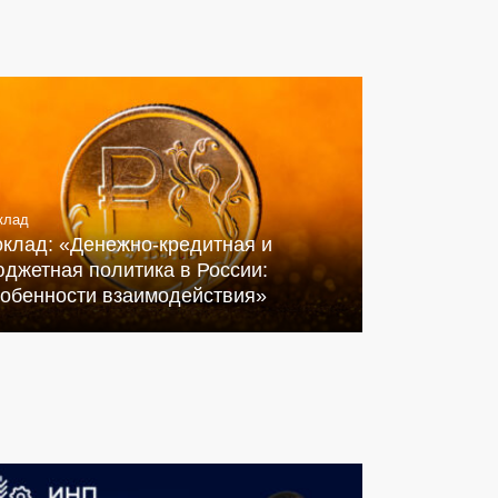
клад
оклад: «Денежно-кредитная и
джетная политика в России:
собенности взаимодействия»