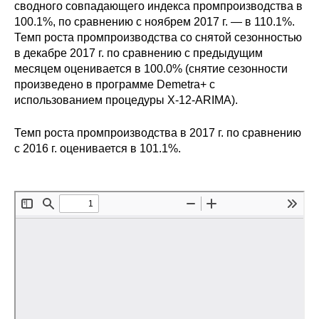
Сотрудники
сводного совпадающего индекса промпроизводства в
100.1%, по сравнению с ноябрем 2017 г. — в 110.1%.
Темп роста промпроизводства со снятой сезонностью
Отчетность
в декабре 2017 г. по сравнению с предыдущим
месяцем оценивается в 100.0% (снятие сезонности
Противодействие коррупции
произведено в программе Demetra+ с
использованием процедуры X-12-ARIMA).
Материалы для СМИ
Темп роста промпроизводства в 2017 г. по сравнению
Публикации
с 2016 г. оценивается в 101.1%.
Научная жизнь
Издания
Проблемы прогнозирования
О журнале
Номера журналов