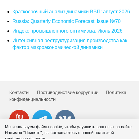
Краткосрочный анализ динамики ВВП: август 2026
О совете
Russia: Quarterly Economic Forecast. Issue №70
Регулярные прогнозы
Индекс промышленного оптимизма. Июль 2026
Квартальный прогноз
Интенсивная реструктуризация производства как
фактор макроэкономической динамики
Краткосрочный прогноз
Оценка индекса промышленного
производства
Контакты
Противодействие коррупции
Политика
Российская Система Климатического
Мониторинга
конфиденциальности
Центр «Климатическая политика и
экономика России»
Мы используем файлы cookie, чтобы улучшить ваш опыт на сайте.
Нажимая "Принять", вы соглашаетесь с нашей политикой
Образование и карьера
конфиденциальности.