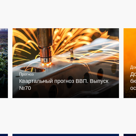
До
Д
Прогноз
Квартальный прогноз ВВП. Выпуск
бю
№70
о