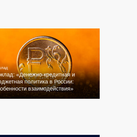
клад
оклад: «Денежно-кредитная и
джетная политика в России:
собенности взаимодействия»