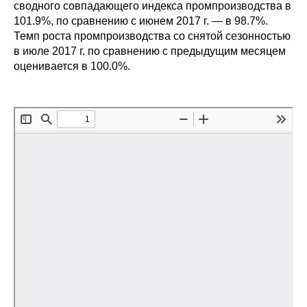
Сотрудники
сводного совпадающего индекса промпроизводства в
101.9%, по сравнению с июнем 2017 г. — в 98.7%.
Темп роста промпроизводства со снятой сезонностью
Отчетность
в июле 2017 г. по сравнению с предыдущим месяцем
оценивается в 100.0%.
Противодействие коррупции
Материалы для СМИ
Публикации
Научная жизнь
Издания
Проблемы прогнозирования
О журнале
Номера журналов