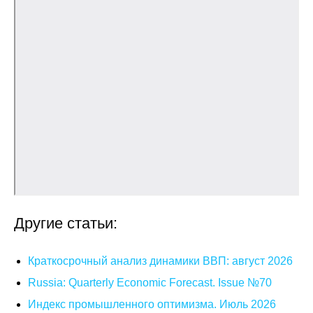
Общие требования
Стандарты оформления
Семинары
Энергетический семинар
Российско-французский семинар
ЦДУ
Отрасли и регионы
Другие статьи:
Inforum
Краткосрочный анализ динамики ВВП: август 2026
Ученый совет
Russia: Quarterly Economic Forecast. Issue №70
Индекс промышленного оптимизма. Июль 2026
Материалы