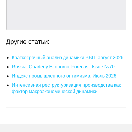
Общие требования
Стандарты оформления
Семинары
Другие статьи:
Энергетический семинар
Российско-французский семинар
Краткосрочный анализ динамики ВВП: август 2026
Russia: Quarterly Economic Forecast. Issue №70
ЦДУ
Индекс промышленного оптимизма. Июль 2026
Интенсивная реструктуризация производства как
Отрасли и регионы
фактор макроэкономической динамики
Inforum
Ученый совет
Материалы