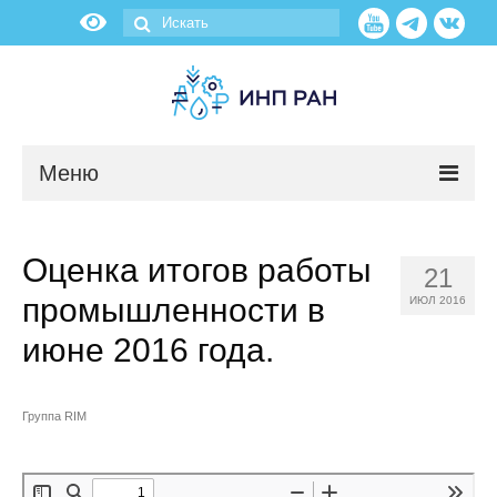
Меню
Новости
Оценка итогов работы
21
О нас
промышленности в
ИЮЛ 2016
Об институте
июне 2016 года.
Научные подразделения
Группа RIM
Администрация