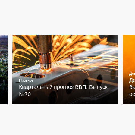
До
Д
Прогноз
Квартальный прогноз ВВП. Выпуск
бю
№70
о