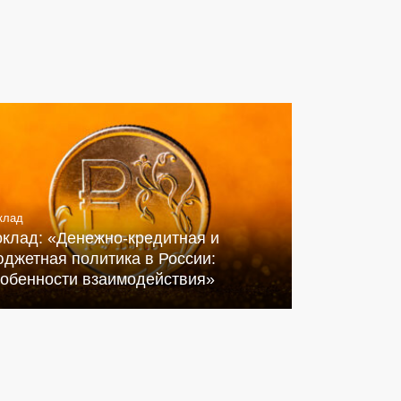
клад
оклад: «Денежно-кредитная и
джетная политика в России:
собенности взаимодействия»