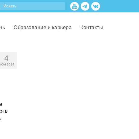
нь
Образование и карьера
Контакты
4
ИЮН 2019
а
ся в
.