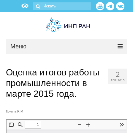
Меню
Новости
Оценка итогов работы
2
О нас
промышленности в
АПР 2015
Об институте
марте 2015 года.
Научные подразделения
Группа RIM
Администрация