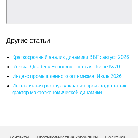
Общие требования
Стандарты оформления
Семинары
Другие статьи:
Энергетический семинар
Краткосрочный анализ динамики ВВП: август 2026
Российско-французский семинар
Russia: Quarterly Economic Forecast. Issue №70
ЦДУ
Индекс промышленного оптимизма. Июль 2026
Интенсивная реструктуризация производства как
Отрасли и регионы
фактор макроэкономической динамики
Inforum
Ученый совет
Материалы
Контакты
Противодействие коррупции
Политика