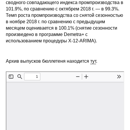
Сотрудники
сводного совпадающего индекса промпроизводства в
101.9%, по сравнению с октябрем 2018 г. — в 99.3%.
Темп роста промпроизводства со снятой сезонностью
Отчетность
в ноябре 2018 г. по сравнению с предыдущим
месяцем оценивается в 100.1% (снятие сезонности
Противодействие коррупции
произведено в программе Demetra+ с
использованием процедуры X-12-ARIMA).
Материалы для СМИ
Публикации
Архив выпусков бюллетеня находится
тут
.
Научная жизнь
Издания
Проблемы прогнозирования
О журнале
Номера журналов