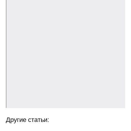
Общие требования
Стандарты оформления
Семинары
Энергетический семинар
Российско-французский семинар
ЦДУ
Отрасли и регионы
Inforum
Ученый совет
Другие статьи:
Материалы