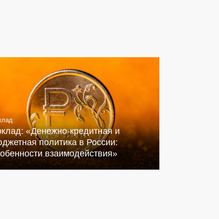
клад
оклад: «Денежно-кредитная и
джетная политика в России:
собенности взаимодействия»