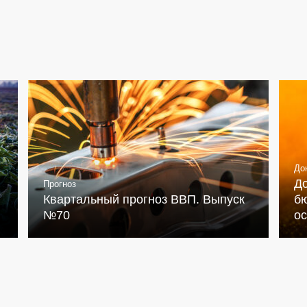
До
Д
Прогноз
Квартальный прогноз ВВП. Выпуск
бю
№70
о