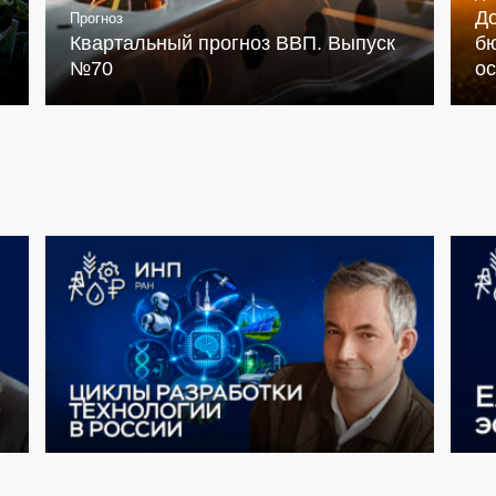
Д
Прогноз
Квартальный прогноз ВВП. Выпуск
бю
№70
о