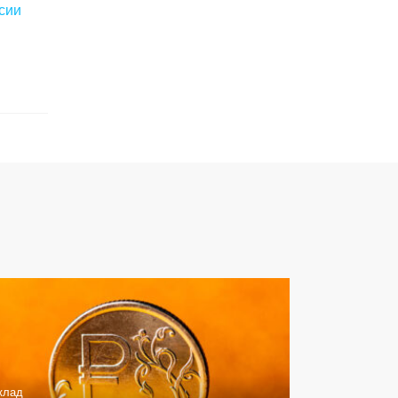
сии
клад