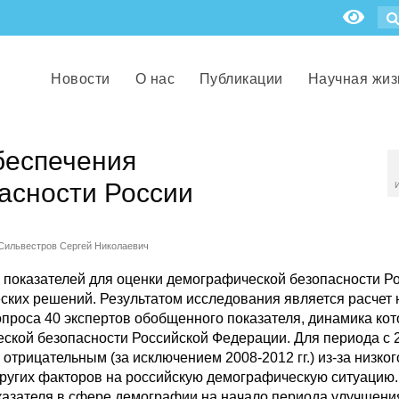
Новости
О нас
Публикации
Научная жиз
беспечения
асности России
Сильвестров Сергей Николаевич
оказателей для оценки демографической безопасности Ро
ских решений. Результатом исследования является расчет 
опроса 40 экспертов обобщенного показателя, динамика кот
ской безопасности Российской Федерации. Для периода с 
я отрицательным (за исключением 2008-2012 гг.) из-за низког
других факторов на российскую демографическую ситуацию.
азателя в сфере демографии на начало периода улучшени