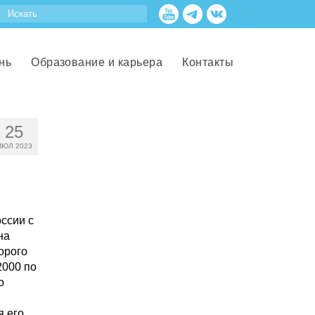
нь
Образование и карьера
Контакты
25
ИЮЛ 2023
ссии с
на
орого
2000 по
о
я его