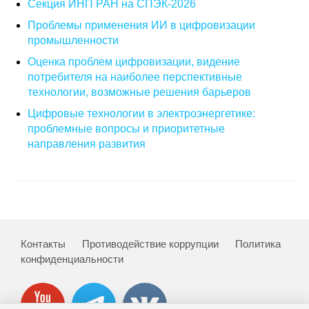
Секция ИНП РАН на СПЭК-2026
Проблемы применения ИИ в цифровизации
О совете
промышленности
Регулярные прогнозы
Оценка проблем цифровизации, видение
потребителя на наиболее перспективные
Квартальный прогноз
технологии, возможные решения барьеров
Цифровые технологии в электроэнергетике:
Краткосрочный прогноз
проблемные вопросы и приоритетные
направления развития
Оценка индекса промышленного
производства
Российская Система Климатического
Мониторинга
Контакты
Противодействие коррупции
Политика
Центр «Климатическая политика и
конфиденциальности
экономика России»
Образование и карьера