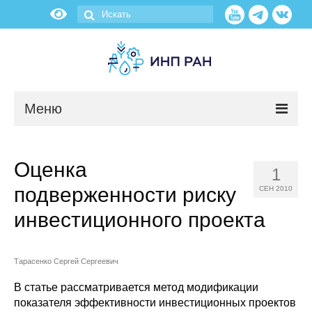
Меню
Новости
Оценка
1
О нас
подверженности риску
СЕН 2010
Об институте
инвестиционного проекта
Научные подразделения
Тарасенко Сергей Сергеевич
Администрация
В статье рассматривается метод модификации
показателя эффективности инвестиционных проектов