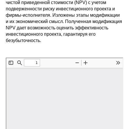
Сотрудники
чистой приведенной стоимости (NPV) с учетом
подверженности риску инвестиционного проекта и
фирмы-исполнителя. Изложены этапы модификации
Отчетность
и их экономический смысл. Полученная модификация
NPV дает возможность оценить эффективность
Противодействие коррупции
инвестиционного проекта, гарантируя его
безубыточность.
Материалы для СМИ
Публикации
Научная жизнь
Издания
Проблемы прогнозирования
О журнале
Номера журналов