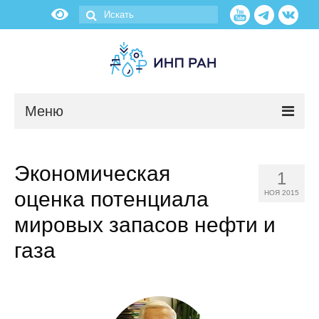
Меню
Новости
Экономическая
1
О нас
оценка потенциала
НОЯ 2015
Об институте
мировых запасов нефти и
газа
Научные подразделения
Администрация