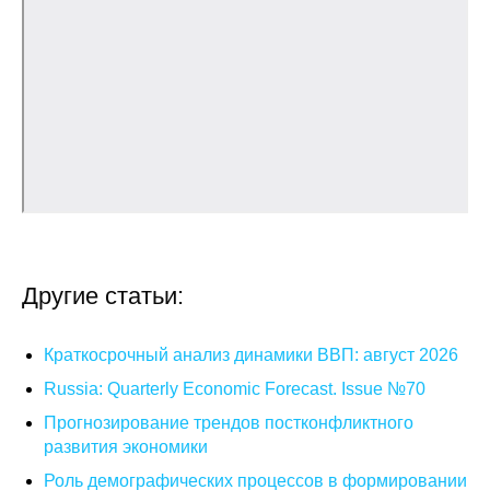
О совете
Регулярные прогнозы
Квартальный прогноз
Краткосрочный прогноз
Оценка индекса промышленного
производства
Другие статьи:
Российская Система Климатического
Мониторинга
Краткосрочный анализ динамики ВВП: август 2026
Russia: Quarterly Economic Forecast. Issue №70
Центр «Климатическая политика и
Прогнозирование трендов постконфликтного
экономика России»
развития экономики
Образование и карьера
Роль демографических процессов в формировании