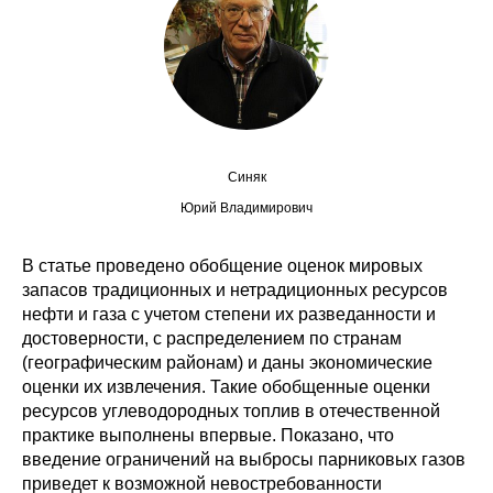
Сотрудники
Отчетность
Противодействие коррупции
Материалы для СМИ
Синяк
Юрий Владимирович
Публикации
В статье проведено обобщение оценок мировых
Научная жизнь
запасов традиционных и нетрадиционных ресурсов
нефти и газа с учетом степени их разведанности и
Издания
достоверности, с распределением по странам
(географическим районам) и даны экономические
Проблемы прогнозирования
оценки их извлечения. Такие обобщенные оценки
ресурсов углеводородных топлив в отечественной
О журнале
практике выполнены впервые. Показано, что
введение ограничений на выбросы парниковых газов
Номера журналов
приведет к возможной невостребованности