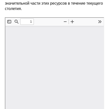
значительной части этих ресурсов в течение текущего
Редакционная этика
столетия.
Информация для авторов
Общие требования
Стандарты оформления
Научные труды
О журнале
Выпуски
Редакционная этика
Информация для авторов