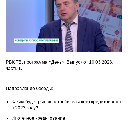
Сотрудники
Отчетность
Противодействие коррупции
Материалы для СМИ
Публикации
РБК ТВ, программа
«День»
. Выпуск от 10.03.2023,
часть 1.
Научная жизнь
Издания
Направление беседы:
Проблемы прогнозирования
Каким будет рынок потребительского кредитования
О журнале
в 2023 году?
Ипотечное кредитование
Номера журналов