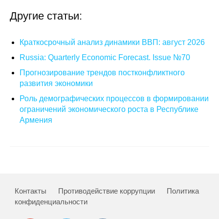
Другие статьи:
Редакционная этика
Информация для авторов
Краткосрочный анализ динамики ВВП: август 2026
Russia: Quarterly Economic Forecast. Issue №70
Общие требования
Прогнозирование трендов постконфликтного
Стандарты оформления
развития экономики
Роль демографических процессов в формировании
Научные труды
ограничений экономического роста в Республике
Армения
О журнале
Выпуски
Редакционная этика
Контакты
Противодействие коррупции
Политика
Информация для авторов
конфиденциальности