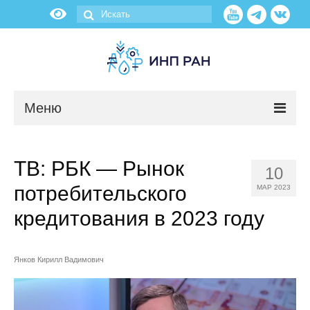
Меню
Новости
ТВ: РБК — Рынок
10
О нас
потребительского
МАР 2023
Об институте
кредитования в 2023 году
Научные подразделения
Янков Кирилл Вадимович
Администрация