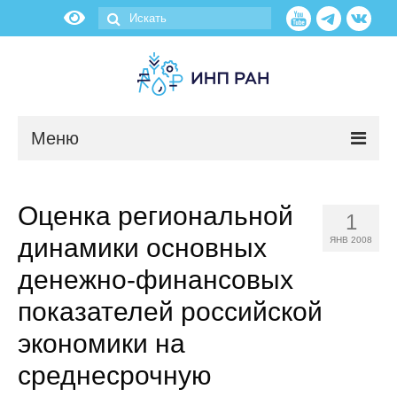
Меню
Новости
Оценка региональной
1
О нас
динамики основных
ЯНВ 2008
Об институте
денежно-финансовых
показателей российской
Научные подразделения
экономики на
Администрация
среднесрочную