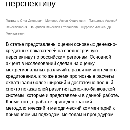
перспективу
Сотрудники
Отчетность
Говтвань Олег Джонович
Моисеев Антон Кириллович
Панфилов Алексей
Вячеславович
Панфилов Вячеслав Степанович
Шураков Александр
Противодействие коррупции
Геннадьевич
В статье представлены оценки основных денежно-
Материалы для СМИ
кредитных показателей на среднесрочную
перспективу по российским регионам. Основной
Публикации
акцент в исследований сделан на оценку
межрегиональных различий в развитии ипотечного
Научная жизнь
кредитования, в то же время прогнозные расчеты
охватывали более широкий и достаточно полный
Издания
спектр показателей развития денежно-банковской
системы, которые и представлены в данной работе.
Проблемы прогнозирования
Кроме того, в рабо-те приведен краткий
методологический и методи-ческий комментарий к
О журнале
применяемым подходам, ме-тодам и процедурам.
Номера журналов