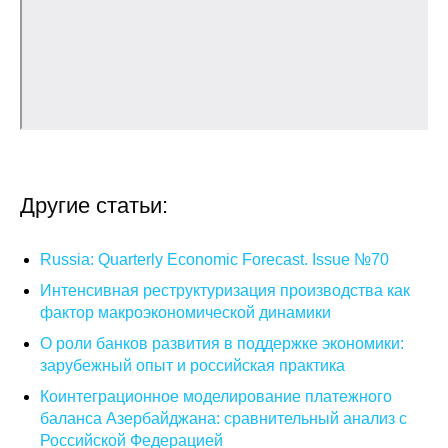
О совете
Регулярные прогнозы
Квартальный прогноз
Краткосрочный прогноз
Другие статьи:
Оценка индекса промышленного
производства
Russia: Quarterly Economic Forecast. Issue №70
Интенсивная реструктуризация производства как
Российская Система Климатического
фактор макроэкономической динамики
Мониторинга
О роли банков развития в поддержке экономики:
зарубежный опыт и российская практика
Центр «Климатическая политика и
экономика России»
Коинтеграционное моделирование платежного
баланса Азербайджана: сравнительный анализ с
Образование и карьера
Российской Федерацией