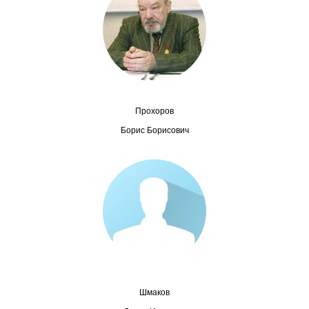
Сотрудники
Отчетность
Противодействие коррупции
Материалы для СМИ
Прохоров
Борис Борисович
Публикации
Научная жизнь
Издания
Проблемы прогнозирования
О журнале
Шмаков
Номера журналов