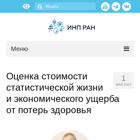
Меню
Новости
Оценка стоимости
1
О нас
статистической жизни
МАЙ 2002
Об институте
и экономического ущерба
от потерь здоровья
Научные подразделения
Администрация