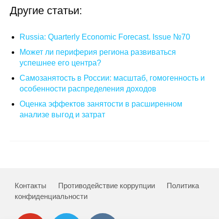
Другие статьи:
Кафедра МФТИ
Russia: Quarterly Economic Forecast. Issue №70
Кафедра МАДИ
Может ли периферия региона развиваться
успешнее его центра?
Аспирантура
Самозанятость в России: масштаб, гомогенность и
Об аспирантуре
особенности распределения доходов
Оценка эффектов занятости в расширенном
Поступление
анализе выгод и затрат
Обучение
Нормативные документы
Диссертационный совет
Контакты
Противодействие коррупции
Политика
конфиденциальности
О совете