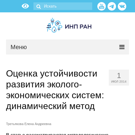
Меню
Новости
Оценка устойчивости
1
О нас
развития эколого-
ИЮЛ 2014
Об институте
экономических систем:
динамический метод
Научные подразделения
Администрация
Третьякова Елена Андреевна