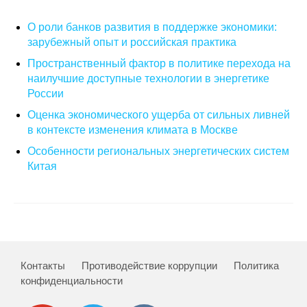
О совете
О роли банков развития в поддержке экономики:
зарубежный опыт и российская практика
Регулярные прогнозы
Пространственный фактор в политике перехода на
наилучшие доступные технологии в энергетике
Квартальный прогноз
России
Оценка экономического ущерба от сильных ливней
Краткосрочный прогноз
в контексте изменения климата в Москве
Особенности региональных энергетических систем
Оценка индекса промышленного
Китая
производства
Российская Система Климатического
Мониторинга
Центр «Климатическая политика и
Контакты
Противодействие коррупции
Политика
экономика России»
конфиденциальности
Образование и карьера