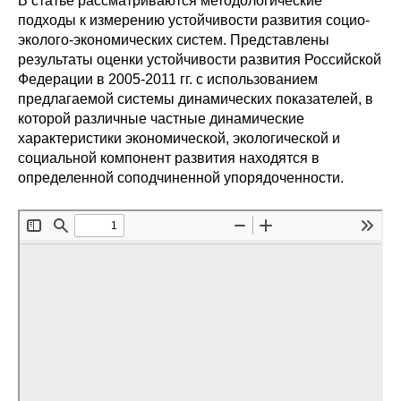
В статье рассматриваются методологические
Сотрудники
подходы к измерению устойчивости развития социо-
эколого-экономических систем. Представлены
Отчетность
результаты оценки устойчивости развития Российской
Федерации в 2005-2011 гг. с использованием
Противодействие коррупции
предлагаемой системы динамических показателей, в
которой различные частные динамические
Материалы для СМИ
характеристики экономической, экологической и
социальной компонент развития находятся в
определенной соподчиненной упорядоченности.
Публикации
Научная жизнь
Издания
Проблемы прогнозирования
О журнале
Номера журналов