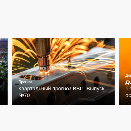
До
Д
Прогноз
Квартальный прогноз ВВП. Выпуск
бю
№70
о