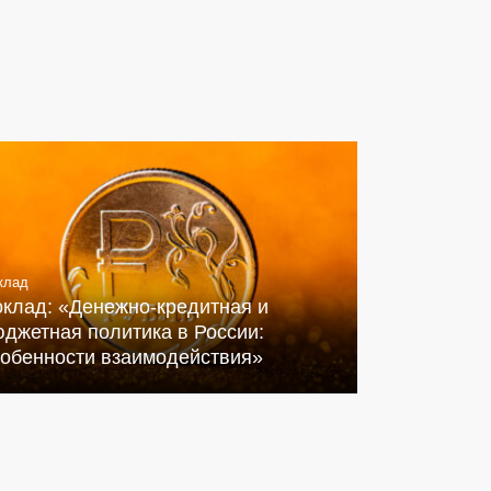
клад
оклад: «Денежно-кредитная и
джетная политика в России:
собенности взаимодействия»