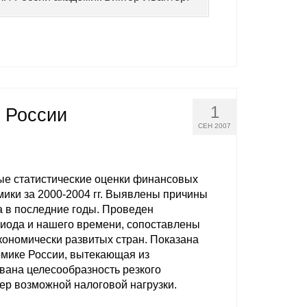
1
 России
СЕН 2007
ые статистические оценки финансовых
амики за 2000-2004 гг. Выявлены причины
а в последние годы. Проведен
риода и нашего времени, сопоставлены
кономически развитых стран. Показана
омике России, вытекающая из
ана целесообразность резкого
ер возможной налоговой нагрузки.