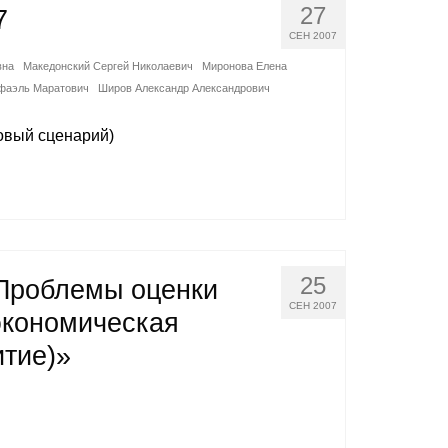
27
7
СЕН 2007
вна
Македонский Сергей Николаевич
Миронова Елена
афаэль Маратович
Широв Александр Александрович
зовый сценарий)
25
Проблемы оценки
СЕН 2007
экономическая
итие)»