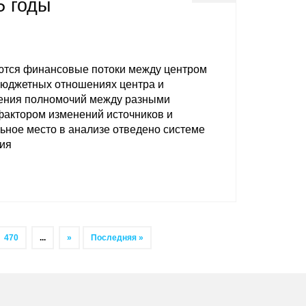
5 годы
уются финансовые потоки между центром
бюджетных отношениях центра и
чения полномочий между разными
фактором изменений источников и
ное место в анализе отведено системе
ия
470
...
»
Последняя »