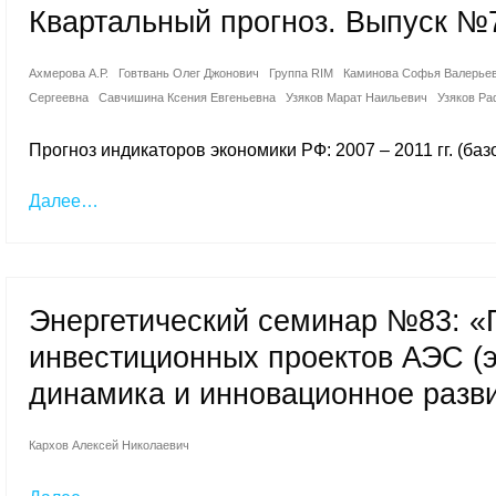
Квартальный прогноз. Выпуск №
Ахмерова А.Р.
Говтвань Олег Джонович
Группа RIM
Каминова Софья Валерье
Сергеевна
Савчишина Ксения Евгеньевна
Узяков Марат Наильевич
Узяков Р
Прогноз индикаторов экономики РФ: 2007 – 2011 гг. (ба
Далее…
Энергетический семинар №83: «
инвестиционных проектов АЭС (
динамика и инновационное разв
Кархов Алексей Николаевич