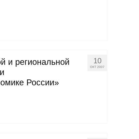
10
й и региональной
ОКТ 2007
 и
номике России»