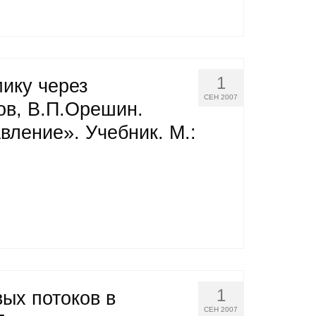
1
ику через
СЕН 2007
ов, В.П.Орешин.
вление». Учебник. М.:
1
ых потоков в
СЕН 2007