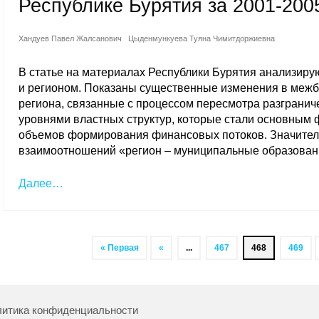
Республике Бурятия за 2001-200
Хандуев Павел Жалсанович
Цыденмункуева Туяна Чимитдоржиевна
В статье на материалах Республики Бурятия анализир
и регионом. Показаны существенные изменения в меж
региона, связанные с процессом пересмотра разграни
уровнями властных структур, которые стали основным 
объемов формирования финансовых потоков. Значитель
взаимоотношений «регион – муниципальные образован
Далее…
« Первая
«
...
467
468
469
итика конфиденциальности