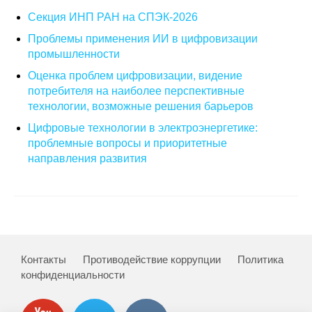
Секция ИНП РАН на СПЭК-2026
О совете
Проблемы применения ИИ в цифровизации
промышленности
Регулярные прогнозы
Оценка проблем цифровизации, видение
Квартальный прогноз
потребителя на наиболее перспективные
технологии, возможные решения барьеров
Краткосрочный прогноз
Цифровые технологии в электроэнергетике:
проблемные вопросы и приоритетные
направления развития
Оценка индекса промышленного
производства
Российская Система Климатического
Мониторинга
Центр «Климатическая политика и
Контакты
Противодействие коррупции
Политика
экономика России»
конфиденциальности
Образование и карьера