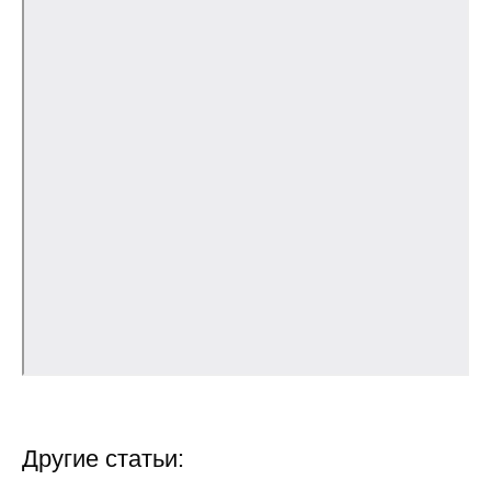
Общие требования
Стандарты оформления
Семинары
Энергетический семинар
Российско-французский семинар
ЦДУ
Отрасли и регионы
Inforum
Ученый совет
Другие статьи:
Материалы