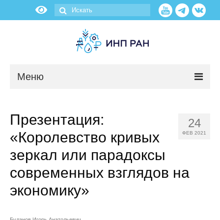
Меню
Новости
Презентация:
24
О нас
«Королевство кривых
ФЕВ 2021
Об институте
зеркал или парадоксы
современных взглядов на
Научные подразделения
экономику»
Администрация
Буданов Игорь Анатольевич