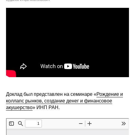
Сотрудники
Отчетность
Противодействие коррупции
Материалы для СМИ
Публикации
Научная жизнь
Издания
Доклад был представлен на семинаре «
Рождение и
коллапс рынков, создание денег и финансовое
Проблемы прогнозирования
акушерство
» ИНП РАН.
О журнале
Номера журналов