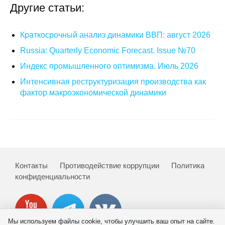
Общие требования
Другие статьи:
Стандарты оформления
Краткосрочный анализ динамики ВВП: август 2026
Russia: Quarterly Economic Forecast. Issue №70
Семинары
Индекс промышленного оптимизма. Июль 2026
Энергетический семинар
Интенсивная реструктуризация производства как
фактор макроэкономической динамики
Российско-французский семинар
ЦДУ
Отрасли и регионы
Контакты
Противодействие коррупции
Политика
Inforum
конфиденциальности
Ученый совет
Материалы
Мы используем файлы cookie, чтобы улучшить ваш опыт на сайте.