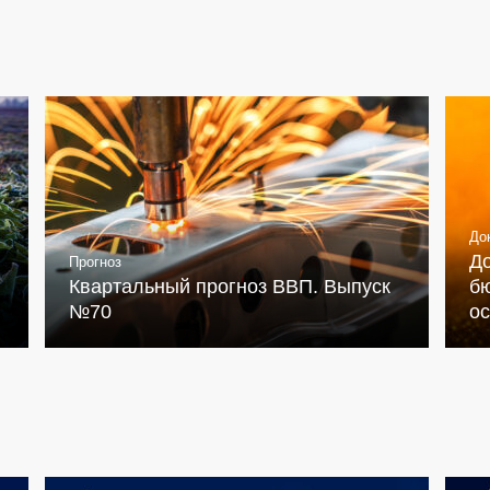
До
Д
Прогноз
Квартальный прогноз ВВП. Выпуск
бю
№70
о