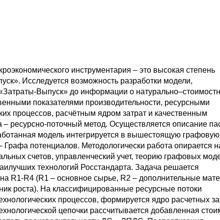
кроэкономического инструментария – это высокая степень
пуск». Исследуется возможность разработки модели,
 «Затраты-Выпуск» до информации о натурально–стоимост
твенными показателями производительности, ресурсными
ских процессов, расчётным ядром затрат и качественным
а – ресурсно-поточный метод. Осуществляется описание па
аботанная модель интегрируется в вышестоящую графовую
– Графа потенциалов. Методологически работа опирается н
льных счетов, управленческий учет, теорию графовых моде
аилучших технологий Росстандарта. Задача решается
на R1-R4 (R1 – основное сырье, R2 – дополнительные мат
очник роста). На классифицированные ресурсные потоки
хнологических процессов, формируется ядро расчетных зат
ехнологической цепочки рассчитывается добавленная стои