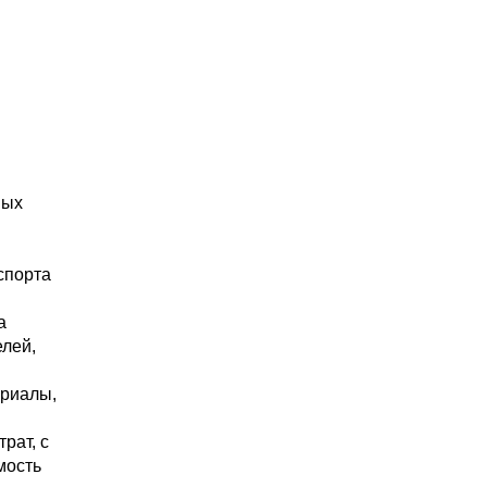
ных
спорта
а
лей,
ериалы,
рат, с
мость