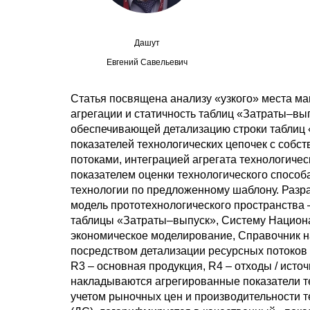
Дашут
Евгений Савельевич
Статья посвящена анализу «узкого» места ма
агрегации и статичность таблиц «Затраты–вы
обеспечивающей детализацию строки таблиц
показателей технологических цепочек с собс
потоками, интеграцией агрегата технологиче
показателем оценки технологического способ
технологии по предложенному шаблону. Разр
модель прототехнологического пространства 
таблицы «Затраты–выпуск», Систему Национа
экономическое моделирование, Справочник н
посредством детализации ресурсных потоков 
R3 – основная продукция, R4 – отходы / ист
накладываются агрегированные показатели те
учетом рыночных цен и производительности т