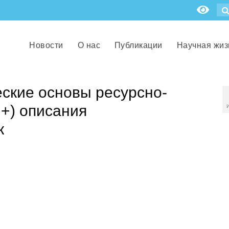
Новости
О нас
Публикации
Научная жиз
ские основы ресурсно-
+) описания
к