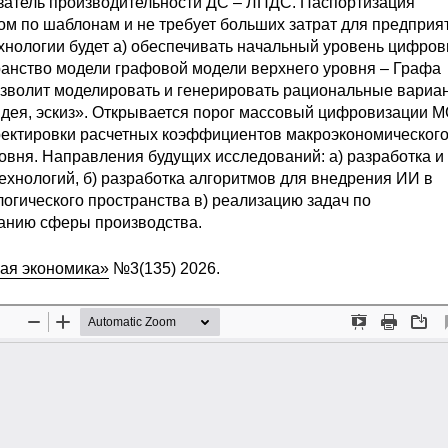
азатель производительности ДС – ЛПДС. Паспортизация
м по шаблонам и не требует больших затрат для предприя
ехнологии будет а) обеспечивать начальный уровень цифро
ранство модели графовой модели верхнего уровня – Графа
озволит моделировать и генерировать рациональные вариа
Идея, эскиз». Открывается порог массовый цифровизации 
ректировки расчетных коэффициентов макроэкономическог
вня. Направления будущих исследований: а) разработка и
хнологий, б) разработка алгоритмов для внедрения ИИ в
огического пространства в) реализацию задач по
анию сферы производства.
ая экономика»
№3(135) 2026.