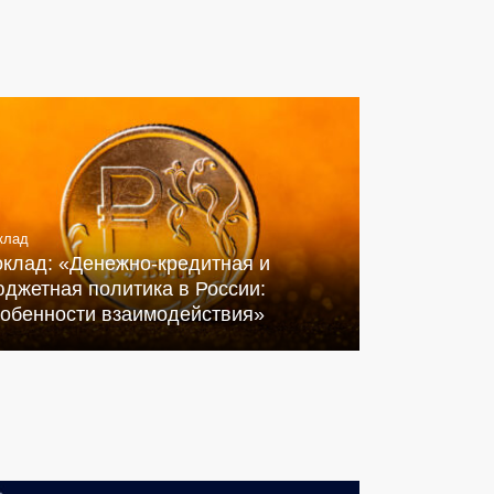
клад
оклад: «Денежно-кредитная и
джетная политика в России:
собенности взаимодействия»