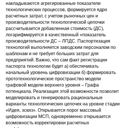
Общие требования
накладываются агрегированные показатели
технологических процессов, формируется ядро
Стандарты оформления
расчетных затрат, с учетом рыночных цен и
производительности технологической цепочки
рассчитывается добавленная стоимость (ДС),
Семинары
логарифмируется в качественный «показатель
производительности ДС – ЛПДС. Паспортизация
Энергетический семинар
технологий выполняется заводским персоналом по
шаблонам и не требует больших затрат для
Российско-французский семинар
предприятий. Важно, что сам факт регистрации
паспорта технологии будет а) обеспечивать
ЦДУ
начальный уровень цифровизации б) формировать
прототехнологическое пространство модели
Отрасли и регионы
графовой модели верхнего уровня – Графа
потенциала. Реализация этой возможности позволит
моделировать и генерировать рациональные
Inforum
варианты технологических цепочек на уровне стадии
«Идея, эскиз». Открывается порог массовый
Ученый совет
цифровизации МСП, одновременно открывается
возможность корректировки расчетных
Материалы