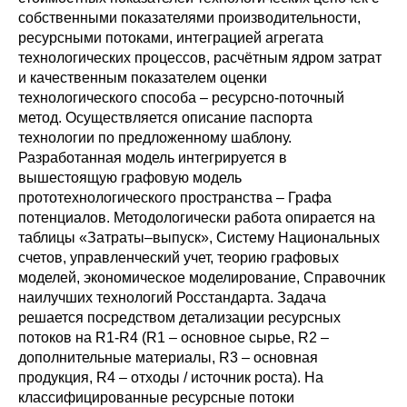
собственными показателями производительности,
Редакционная этика
ресурсными потоками, интеграцией агрегата
технологических процессов, расчётным ядром затрат
Информация для авторов
и качественным показателем оценки
технологического способа – ресурсно-поточный
Общие требования
метод. Осуществляется описание паспорта
технологии по предложенному шаблону.
Стандарты оформления
Разработанная модель интегрируется в
вышестоящую графовую модель
прототехнологического пространства – Графа
Научные труды
потенциалов. Методологически работа опирается на
О журнале
таблицы «Затраты–выпуск», Систему Национальных
счетов, управленческий учет, теорию графовых
моделей, экономическое моделирование, Справочник
Выпуски
наилучших технологий Росстандарта. Задача
решается посредством детализации ресурсных
Редакционная этика
потоков на R1-R4 (R1 – основное сырье, R2 –
дополнительные материалы, R3 – основная
Информация для авторов
продукция, R4 – отходы / источник роста). На
классифицированные ресурсные потоки