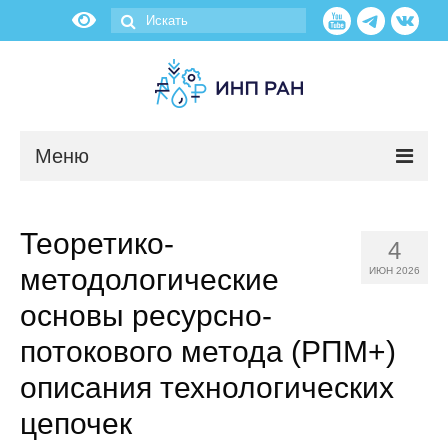
Меню
Новости
Теоретико-
4
О нас
методологические
ИЮН 2026
Об институте
основы ресурсно-
потокового метода (РПМ+)
Научные подразделения
описания технологических
Администрация
цепочек