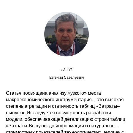
Сотрудники
Отчетность
Противодействие коррупции
Материалы для СМИ
Публикации
Дашут
Научная жизнь
Евгений Савельевич
Издания
Статья посвящена анализу «узкого» места
макроэкономического инструментария – это высокая
Проблемы прогнозирования
степень агрегации и статичность таблиц «Затраты–
О журнале
выпуск». Исследуется возможность разработки
модели, обеспечивающей детализацию строки таблиц
«Затраты-Выпуск» до информации о натурально–
Номера журналов
стоимостных показателей технологических цепочек с