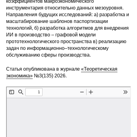
коэффициентов макроэкономического
инструментария относительно данных мезоуровня.
О совете
Направления будущих исследований: а) разработка и
масштабирование шаблонов паспортизации
Регулярные прогнозы
технологий, б) разработка алгоритмов для внедрения
ИИ в производство – графовой модели
Квартальный прогноз
прототехнологического пространства в) реализацию
задач по информационно–технологическому
Краткосрочный прогноз
обслуживанию сферы производства.
Статья опубликована в журнале
«Теоретическая
Оценка индекса промышленного
экономика»
№3(135) 2026.
производства
Российская Система Климатического
Мониторинга
Центр «Климатическая политика и
экономика России»
Образование и карьера