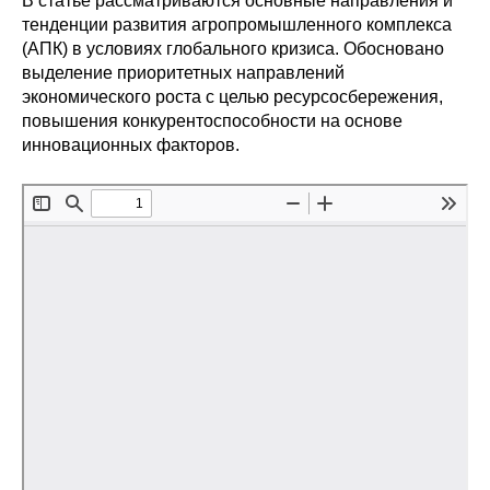
В статье рассматриваются основные направления и
Сотрудники
тенденции развития агропромышленного комплекса
(АПК) в условиях глобального кризиса. Обосновано
Отчетность
выделение приоритетных направлений
экономического роста с целью ресурсосбережения,
Противодействие коррупции
повышения конкурентоспособности на основе
инновационных факторов.
Материалы для СМИ
Публикации
Научная жизнь
Издания
Проблемы прогнозирования
О журнале
Номера журналов