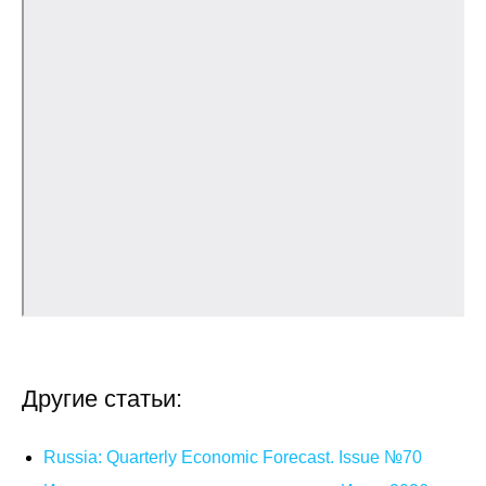
Общие требования
Стандарты оформления
Семинары
Энергетический семинар
Российско-французский семинар
ЦДУ
Отрасли и регионы
Inforum
Другие статьи:
Ученый совет
Russia: Quarterly Economic Forecast. Issue №70
Материалы