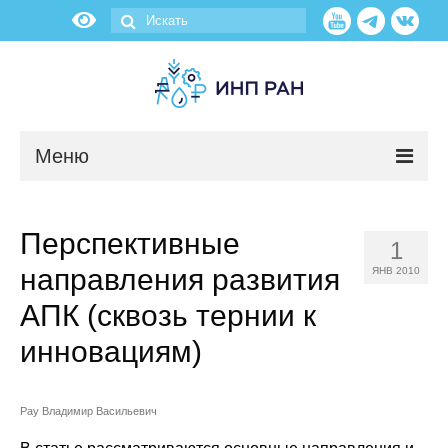
Меню
Новости
Перспективные
1
О нас
направления развития
ЯНВ 2010
Об институте
АПК (сквозь тернии к
инновациям)
Научные подразделения
Администрация
Рау Владимир Васильевич