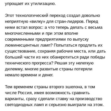
упрощает их утилизацию.
О совете
Этот технологический переход создал довольно
неприятную «вилку» для стран-лидеров. Перед
Регулярные прогнозы
ними встал вопрос: а что теперь делать с весьма
Квартальный прогноз
многочисленными и при этом вполне
современными предприятиями по выпуску
Краткосрочный прогноз
люминесцентных ламп? Попытаться продлить их
существование, сохраняя рабочие места, или дать
Оценка индекса промышленного
большей части из них обанкротиться ради победы
производства
технического прогресса? Решая эту нелегкую
дилемму, многие развитые страны потеряли
Российская Система Климатического
немало времени и денег.
Мониторинга
Тем временем страны второго эшелона, в том
Центр «Климатическая политика и
числе Россия, имея возможность сравнить
экономика России»
варианты, сразу сделали ставку на производство
светодиодных ламп и серьезно выиграли на этом.
Образование и карьера