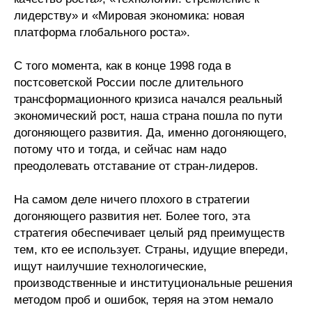
лидерству» и «Мировая экономика: новая
Редакционная этика
платформа глобального роста».
Информация для авторов
С того момента, как в конце 1998 года в
постсоветской России после длительного
Общие требования
трансформационного кризиса начался реальный
экономический рост, наша страна пошла по пути
Стандарты оформления
догоняющего развития. Да, именно догоняющего,
потому что и тогда, и сейчас нам надо
Научные труды
преодолевать отставание от стран-лидеров.
О журнале
На самом деле ничего плохого в стратегии
догоняющего развития нет. Более того, эта
Выпуски
стратегия обеспечивает целый ряд преимуществ
тем, кто ее использует. Страны, идущие впереди,
Редакционная этика
ищут наилучшие технологические,
производственные и институциональные решения
Информация для авторов
методом проб и ошибок, теряя на этом немало