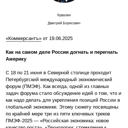
Сотрудники
Отчетность
Кувалин
Дмитрий Борисович
Противодействие коррупции
«Коммерсантъ»
от 19.06.2025
Материалы для СМИ
Как на самом деле России догнать и перегнать
Публикации
Америку
С 18 по 21 июня в Северной столице проходит
Научная жизнь
Петербургский международный экономический
Издания
форум (ПМЭФ). Как всегда, одной из главных
задач форума стало обсуждение идей о том, что и
Проблемы прогнозирования
как надо делать для укрепления позиций России в
глобальной экономике. Этому сюжету посвящены
О журнале
по крайней мере три из пяти ключевых треков
ПМЭФ-2025 — «Российская экономика: новое
Номера журналов
качество роста», «Технологии: стремление к