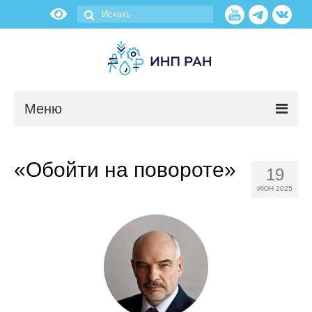
Меню
Новости
«Обойти на повороте»
19
О нас
ИЮН 2025
Об институте
Научные подразделения
Администрация