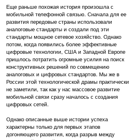
Еще раньше похожая история произошла с
Кафедра МФТИ
мобильной телефонной связью. Сначала для ее
развития передовые страны использовали
Кафедра МАДИ
аналоговые стандарты и создали под эти
стандарты мощное сетевое хозяйство. Однако
Аспирантура
потом, когда появились более эффективные
цифровые технологии, США и Западной Европе
Об аспирантуре
пришлось потратить огромные усилия на поиск
конструктивных решений по совмещению
Поступление
аналоговых и цифровых стандартов. Мы же в
России этой технологической драмы практически
Обучение
не заметили, так как у нас массовое развитие
мобильной связи сразу началось с создания
Нормативные документы
цифровых сетей.
Диссертационный совет
Однако описанные выше истории успеха
характерны только для первых этапов
О совете
догоняющего развития, когда разрыв между