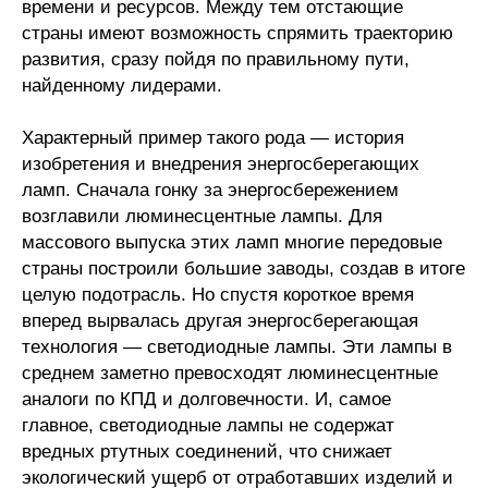
Общие требования
времени и ресурсов. Между тем отстающие
страны имеют возможность спрямить траекторию
развития, сразу пойдя по правильному пути,
Стандарты оформления
найденному лидерами.
Семинары
Характерный пример такого рода — история
Энергетический семинар
изобретения и внедрения энергосберегающих
ламп. Сначала гонку за энергосбережением
Российско-французский семинар
возглавили люминесцентные лампы. Для
массового выпуска этих ламп многие передовые
ЦДУ
страны построили большие заводы, создав в итоге
целую подотрасль. Но спустя короткое время
вперед вырвалась другая энергосберегающая
Отрасли и регионы
технология — светодиодные лампы. Эти лампы в
среднем заметно превосходят люминесцентные
Inforum
аналоги по КПД и долговечности. И, самое
главное, светодиодные лампы не содержат
Ученый совет
вредных ртутных соединений, что снижает
Материалы
экологический ущерб от отработавших изделий и